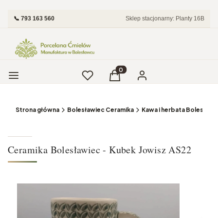
📞 793 163 560
Sklep stacjonarny: Planty 16B
Menu
Ulubione
Produkty w koszyku: 0. Zobac
Koszyk
Zaloguj się
Strona główna
Bolesławiec Ceramika
Kawa i herbata Bolesławi
Ceramika Bolesławiec - Kubek Jowisz AS22