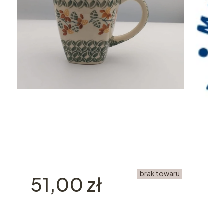
brak towaru
Cena
51,00 zł