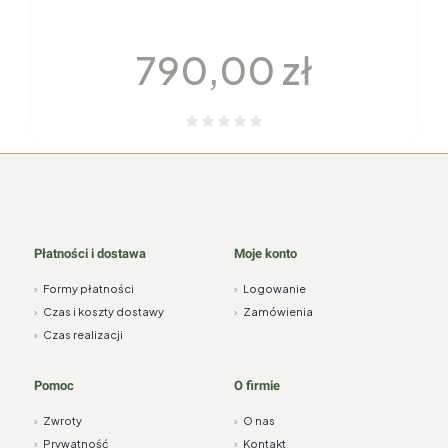
GARNITUR DO KAWY dla 6 osób 22
elementy H115 YVONNE Chodzież
Cena
790,00 zł
Płatności i dostawa
Moje konto
›
Formy płatności
›
Logowanie
›
Czas i koszty dostawy
›
Zamówienia
›
Czas realizacji
Pomoc
O firmie
›
Zwroty
›
O nas
›
Prywatność
›
Kontakt