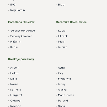
›
FAQ
›
Blog
›
Regulamin
Porcelana Ćmielów
Ceramika Bolesławiec
›
Serwisy obiadowe
›
Kubki
›
Serwisy kawowe
›
Filiżanki
›
Filiżanki
›
Miski
›
Kubki
›
Talerze
Kolekcje porcelany
›
Akcent
›
Astra
›
Bolero
›
City
›
Dalia
›
Fryderyka
›
Iwona
›
Jenny
›
Kamelia
›
Alaska
›
Margaret
›
Maria Teresa
›
Oktawa
›
Pułaski
›
Rococo
›
Sofia