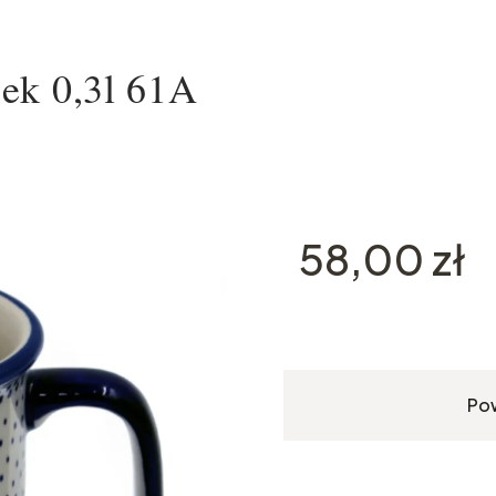
ek 0,3l 61A
Cena
58,00 zł
Po