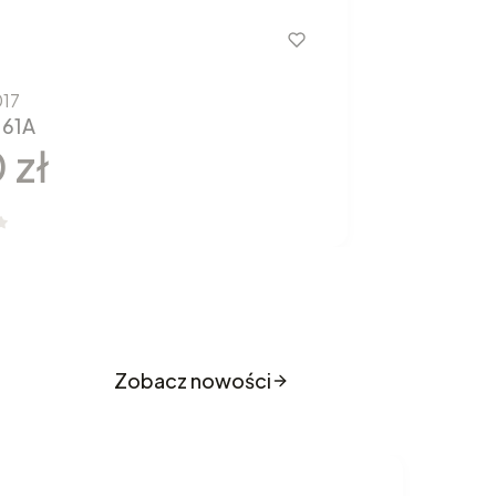
17
 61A
 zł
o sklepu
Zobacz nowości