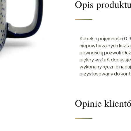
Opis produkt
Kubek o pojemności 0.3l
niepowtarzalnych kszta
pewnością pozwoli dłuże
piękny kształt dopasuje
wykonany ręcznie nadaj
przystosowany do konta
Opinie klient