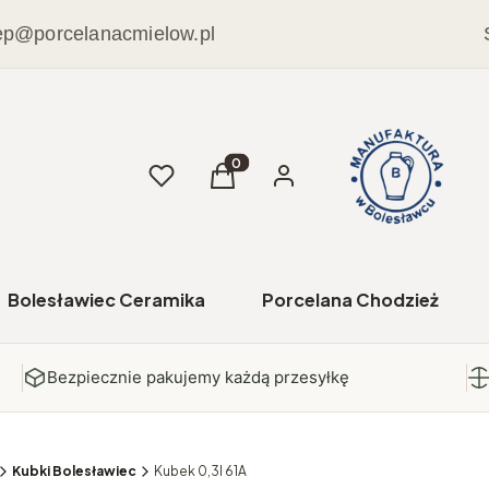
ep@porcelanacmielow.pl
Ulubione
Produkty w koszyku: 0. Zobacz sz
Koszyk
Zaloguj się
Bolesławiec Ceramika
Porcelana Chodzież
Bezpiecznie pakujemy każdą przesyłkę
Kubki Bolesławiec
Kubek 0,3l 61A