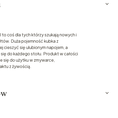
u
 to coś dla tych którzy szukają nowych i
łtów. Duża pojemność kubka z
j cieszyć się ulubionym napojem, a
 się do każdego stołu. Produkt w całości
e się do użytku w zmywarce,
ktu z żywością.
ów