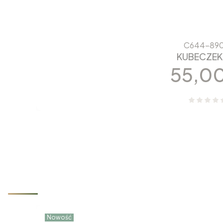
C644-890
KUBECZEK
Cena
55,00
Nowości które właśnie trafiły d
Nowość