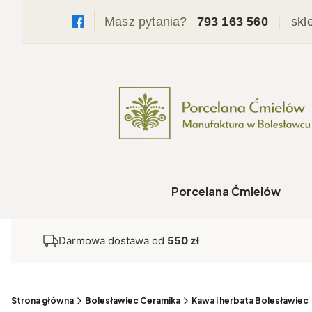
Masz pytania?
793 163 560
|
skl
Porcelana Ćmielów
Darmowa dostawa od
550 zł
Strona główna
Bolesławiec Ceramika
Kawa i herbata Bolesławiec