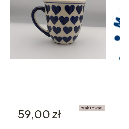
brak towaru
Cena
59,00 zł