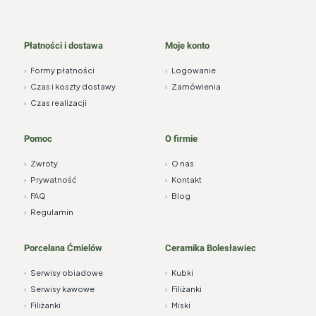
Płatności i dostawa
Moje konto
›
Formy płatności
›
Logowanie
›
Czas i koszty dostawy
›
Zamówienia
›
Czas realizacji
Pomoc
O firmie
›
Zwroty
›
O nas
›
Prywatność
›
Kontakt
›
FAQ
›
Blog
›
Regulamin
Porcelana Ćmielów
Ceramika Bolesławiec
›
Serwisy obiadowe
›
Kubki
›
Serwisy kawowe
›
Filiżanki
›
Filiżanki
›
Miski