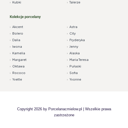
›
Kubki
›
Talerze
Kolekcje porcelany
›
Akcent
›
Astra
›
Bolero
›
City
›
Dalia
›
Fryderyka
›
Iwona
›
Jenny
›
Kamelia
›
Alaska
›
Margaret
›
Maria Teresa
›
Oktawa
›
Pułaski
›
Rococo
›
Sofia
›
Yvette
›
Yvonne
Copyright 2026 by
Porcelanacmielow.pl
| Wszelkie prawa
zastrzeżone