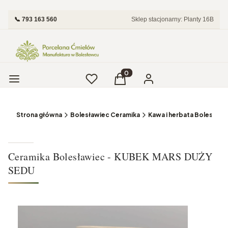
📞 793 163 560
Sklep stacjonarny: Planty 16B
Menu
Ulubione
Produkty w koszyku: 0. Zobac
Koszyk
Zaloguj się
Strona główna
Bolesławiec Ceramika
Kawa i herbata Bolesławi
Ceramika Bolesławiec - KUBEK MARS DUŻY
SEDU