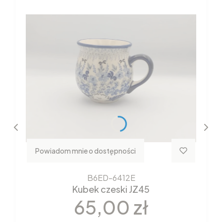
Powiadom mnie o dostępności
B6ED-6412E
Kubek czeski JZ45
Cena
65,00 zł