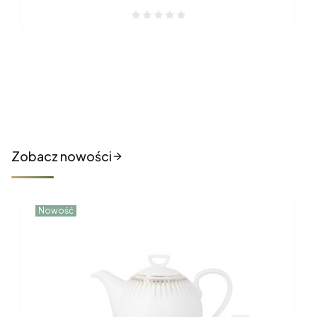
Nowości które właśnie trafiły
do sklepu
Zobacz nowości
Nowość