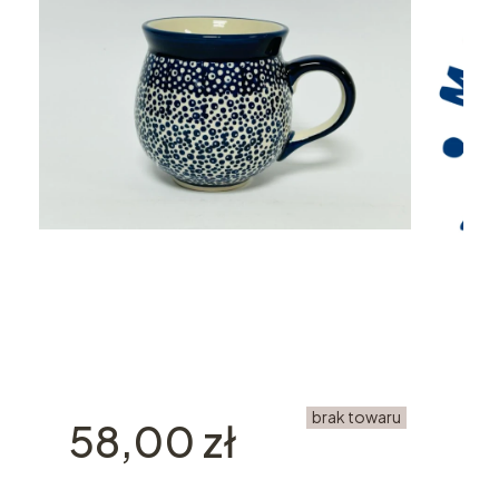
brak towaru
Cena
58,00 zł