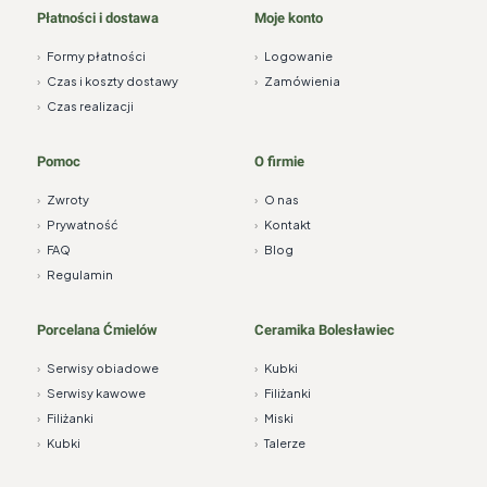
Płatności i dostawa
Moje konto
›
Formy płatności
›
Logowanie
›
Czas i koszty dostawy
›
Zamówienia
›
Czas realizacji
Pomoc
O firmie
›
Zwroty
›
O nas
›
Prywatność
›
Kontakt
›
FAQ
›
Blog
›
Regulamin
Porcelana Ćmielów
Ceramika Bolesławiec
›
Serwisy obiadowe
›
Kubki
›
Serwisy kawowe
›
Filiżanki
›
Filiżanki
›
Miski
›
Kubki
›
Talerze