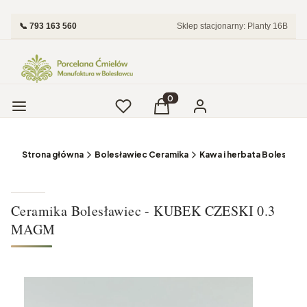
📞 793 163 560
Sklep stacjonarny: Planty 16B
Menu
Ulubione
Produkty w koszyku: 0. Zobac
Koszyk
Zaloguj się
Strona główna
Bolesławiec Ceramika
Kawa i herbata Bolesławi
Ceramika Bolesławiec - KUBEK CZESKI 0.3
MAGM