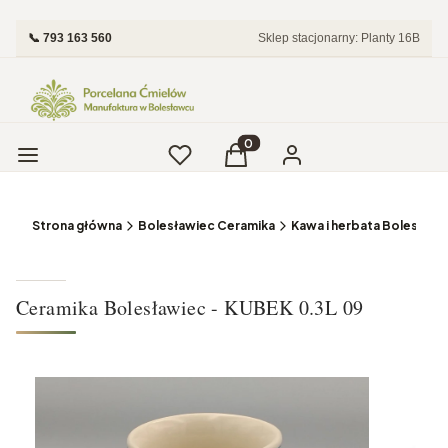
📞 793 163 560
Sklep stacjonarny: Planty 16B
Menu
Ulubione
Produkty w koszyku: 0. Zobac
Koszyk
Zaloguj się
Strona główna
Bolesławiec Ceramika
Kawa i herbata Bolesławi
Ceramika Bolesławiec - KUBEK 0.3L 09