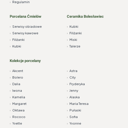
›
Regulamin
Porcelana Ćmielów
Ceramika Bolesławiec
›
Serwisy obiadowe
›
Kubki
›
Serwisy kawowe
›
Filiżanki
›
Filiżanki
›
Miski
›
Kubki
›
Talerze
Kolekcje porcelany
›
Akcent
›
Astra
›
Bolero
›
City
›
Dalia
›
Fryderyka
›
Iwona
›
Jenny
›
Kamelia
›
Alaska
›
Margaret
›
Maria Teresa
›
Oktawa
›
Pułaski
›
Rococo
›
Sofia
›
Yvette
›
Yvonne