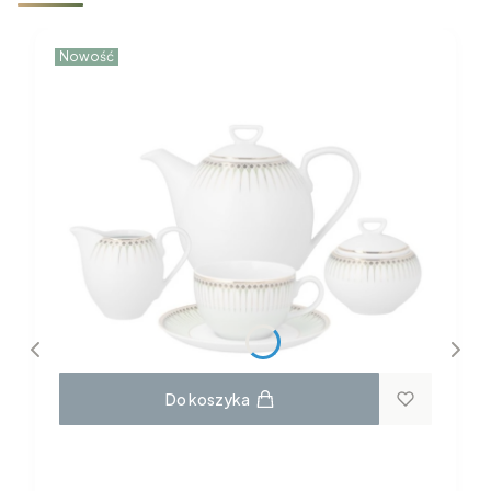
Nowość
Do koszyka
GARNITUR DO KAWY dla 6 osób 22
elementy H115 YVONNE Chodzież