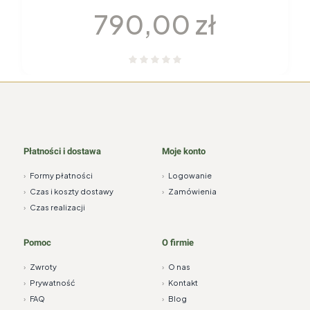
Cena
790,00 zł
Płatności i dostawa
Moje konto
›
Formy płatności
›
Logowanie
›
Czas i koszty dostawy
›
Zamówienia
›
Czas realizacji
Pomoc
O firmie
›
Zwroty
›
O nas
›
Prywatność
›
Kontakt
›
FAQ
›
Blog