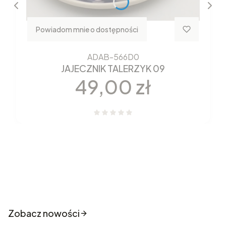
Powiadom mnie o dostępności
ADAB-566D0
JAJECZNIK TALERZYK 09
Cena
49,00 zł
Nowości które właśnie trafiły
do sklepu
Zobacz nowości