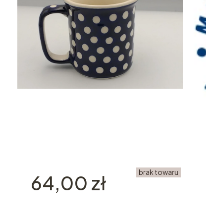
brak towaru
Cena
64,00 zł