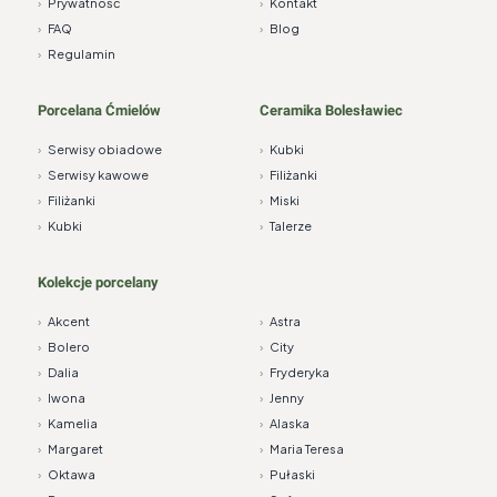
›
Prywatność
›
Kontakt
›
FAQ
›
Blog
›
Regulamin
Porcelana Ćmielów
Ceramika Bolesławiec
›
Serwisy obiadowe
›
Kubki
›
Serwisy kawowe
›
Filiżanki
›
Filiżanki
›
Miski
›
Kubki
›
Talerze
Kolekcje porcelany
›
Akcent
›
Astra
›
Bolero
›
City
›
Dalia
›
Fryderyka
›
Iwona
›
Jenny
›
Kamelia
›
Alaska
›
Margaret
›
Maria Teresa
›
Oktawa
›
Pułaski