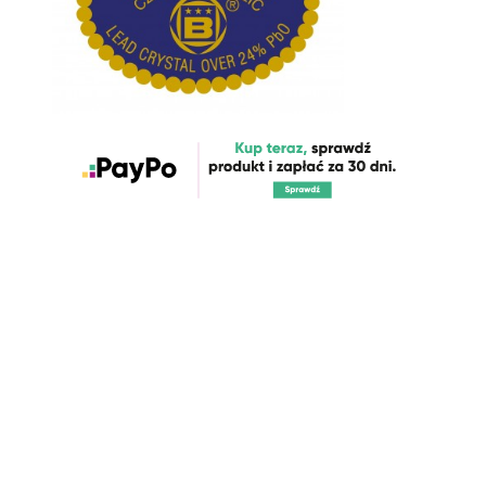
Nowości które właśnie trafiły
do sklepu