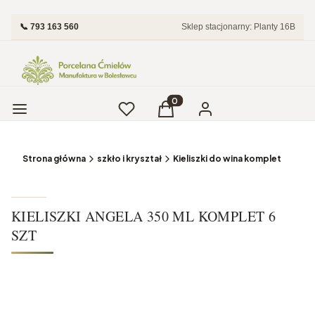
📞 793 163 560
Sklep stacjonarny: Planty 16B
Menu
Ulubione
Produkty w koszyku: 0. Zobac
Koszyk
Zaloguj się
Strona główna
szkło i kryształ
Kieliszki do wina komplet
KIELISZKI ANGELA 350 ML KOMPLET 6
SZT