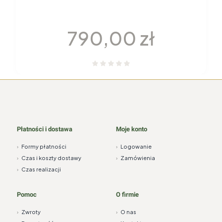
GARNITUR DO KAWY dla 6 osób 22
elementy H115 YVONNE Chodzież
Cena
790,00 zł
Płatności i dostawa
Moje konto
›
Formy płatności
›
Logowanie
›
Czas i koszty dostawy
›
Zamówienia
›
Czas realizacji
Pomoc
O firmie
›
Zwroty
›
O nas