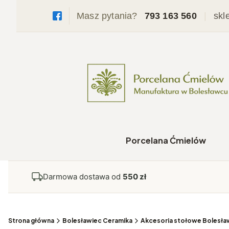
Masz pytania?
793 163 560
|
skl
Porcelana Ćmielów
Darmowa dostawa od
550 zł
Strona główna
Bolesławiec Ceramika
Akcesoria stołowe Bolesła