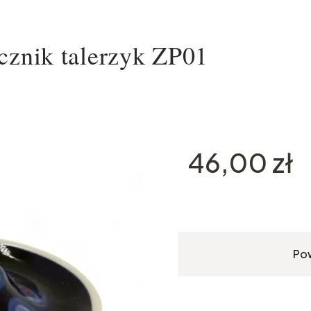
cznik talerzyk ZP01
Cena
46,00 zł
Po