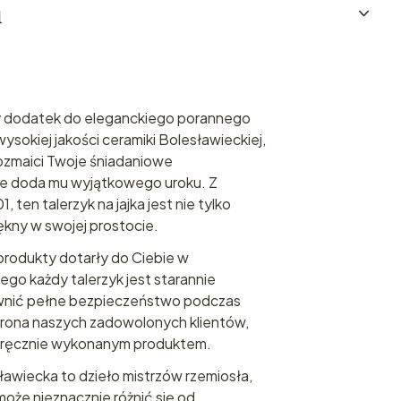
u
lny dodatek do eleganckiego porannego
ysokiej jakości ceramiki Bolesławieckiej,
urozmaici Twoje śniadaniowe
że doda mu wyjątkowego uroku. Z
ten talerzyk na jajka jest nie tylko
iękny w swojej prostocie.
produkty dotarły do Ciebie w
ego każdy talerzyk jest starannie
wnić pełne bezpieczeństwo podczas
grona naszych zadowolonych klientów,
m ręcznie wykonanym produktem.
awiecka to dzieło mistrzów rzemiosła,
może nieznacznie różnić się od