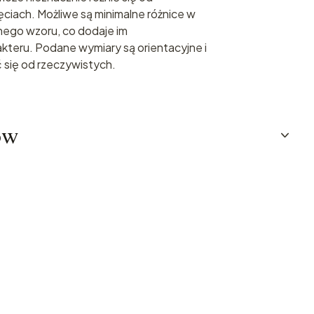
ciach. Możliwe są minimalne różnice w
nego wzoru, co dodaje im
kteru. Podane wymiary są orientacyjne i
 się od rzeczywistych.
ów