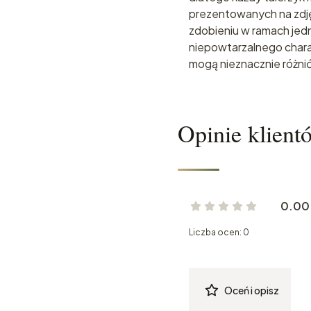
prezentowanych na zdję
zdobieniu w ramach jed
niepowtarzalnego chara
mogą nieznacznie różnić
Opinie klient
0.00
Liczba ocen: 0
Oceń i opisz