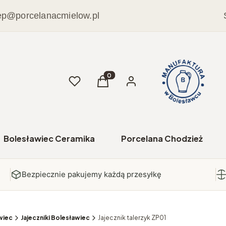
ep@porcelanacmielow.pl
Ulubione
Produkty w koszyku: 0. Zobacz sz
Koszyk
Zaloguj się
Bolesławiec Ceramika
Porcelana Chodzież
Bezpiecznie pakujemy każdą przesyłkę
wiec
Jajeczniki Bolesławiec
Jajecznik talerzyk ZP01