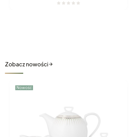
Nowości które właśnie trafiły
do sklepu
Zobacz nowości
Nowość