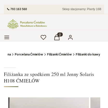
📞 793 163 560
Sklep stacjonarny: Planty 16B
Menu
Ulubione
Produkty w koszyku: 0. Zobac
Koszyk
Zaloguj się
 główna
Porcelana Ćmielów
Filiżanki Ćmielów
Filiżanki do kawy
Filiżanka ze spodkiem 250 ml Jenny Solaris
H108 ĆMIELÓW