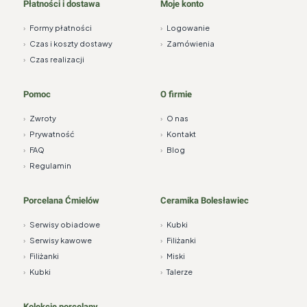
Płatności i dostawa
Moje konto
›
Formy płatności
›
Logowanie
›
Czas i koszty dostawy
›
Zamówienia
›
Czas realizacji
Pomoc
O firmie
›
Zwroty
›
O nas
›
Prywatność
›
Kontakt
›
FAQ
›
Blog
›
Regulamin
Porcelana Ćmielów
Ceramika Bolesławiec
›
Serwisy obiadowe
›
Kubki
›
Serwisy kawowe
›
Filiżanki
›
Filiżanki
›
Miski
›
Kubki
›
Talerze
Kolekcje porcelany