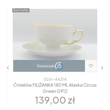
Bestseller
Do koszyka
0261-44314
Ćmielów FILIŻANKA 180 ML Alaska Circus
Green G912
Cena
139,00 zł