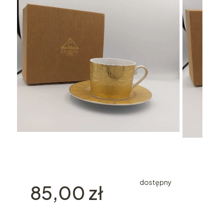
dostępny
Cena
85,00 zł