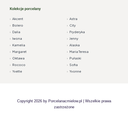
Kolekcje porcelany
›
Akcent
›
Astra
›
Bolero
›
City
›
Dalia
›
Fryderyka
›
Iwona
›
Jenny
›
Kamelia
›
Alaska
›
Margaret
›
Maria Teresa
›
Oktawa
›
Pułaski
›
Rococo
›
Sofia
›
Yvette
›
Yvonne
Copyright 2026 by
Porcelanacmielow.pl
| Wszelkie prawa
zastrzeżone