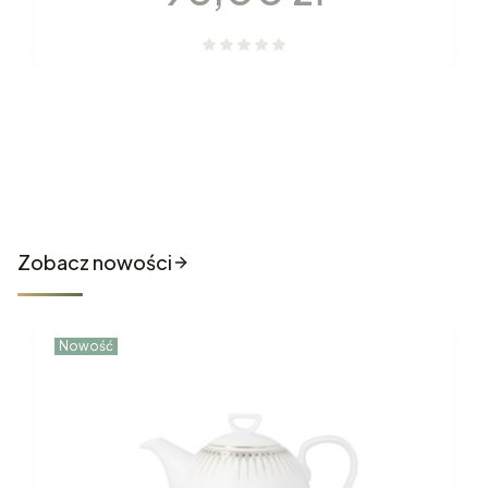
Nowości które właśnie trafiły
do sklepu
Zobacz nowości
Nowość