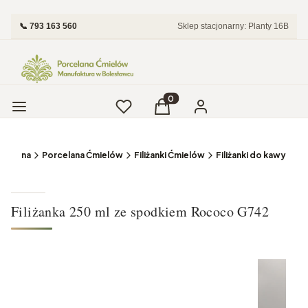
📞 793 163 560
Sklep stacjonarny: Planty 16B
Menu
Ulubione
Produkty w koszyku: 0. Zobac
Koszyk
Zaloguj się
 główna
Porcelana Ćmielów
Filiżanki Ćmielów
Filiżanki do kawy
Filiżanka 250 ml ze spodkiem Rococo G742