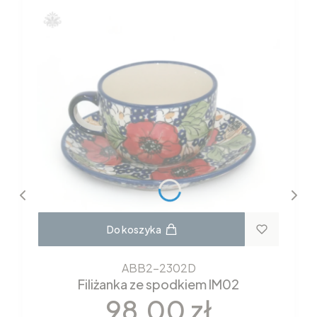
Do koszyka
ABB2-2302D
Filiżanka ze spodkiem IM02
Cena
98,00 zł