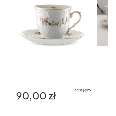
dostępny
Cena
90,00 zł