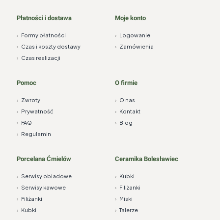
Płatności i dostawa
Moje konto
›
Formy płatności
›
Logowanie
›
Czas i koszty dostawy
›
Zamówienia
›
Czas realizacji
Pomoc
O firmie
›
Zwroty
›
O nas
›
Prywatność
›
Kontakt
›
FAQ
›
Blog
›
Regulamin
Porcelana Ćmielów
Ceramika Bolesławiec
›
Serwisy obiadowe
›
Kubki
›
Serwisy kawowe
›
Filiżanki
›
Filiżanki
›
Miski
›
Kubki
›
Talerze