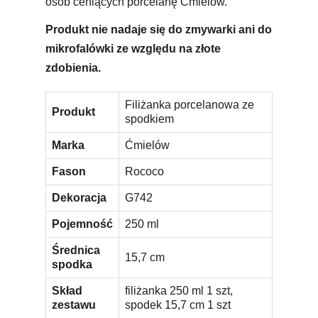
osób ceniących porcelanę Ćmielów.
Produkt nie nadaje się do zmywarki ani do
mikrofalówki ze względu na złote
zdobienia.
Filiżanka porcelanowa ze
Produkt
spodkiem
Marka
Ćmielów
Fason
Rococo
Dekoracja
G742
Pojemność
250 ml
Średnica
15,7 cm
spodka
Skład
filiżanka 250 ml 1 szt,
zestawu
spodek 15,7 cm 1 szt