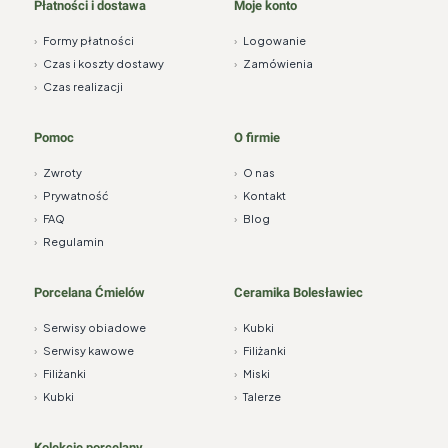
Płatności i dostawa
Moje konto
›
Formy płatności
›
Logowanie
›
Czas i koszty dostawy
›
Zamówienia
›
Czas realizacji
Pomoc
O firmie
›
Zwroty
›
O nas
›
Prywatność
›
Kontakt
›
FAQ
›
Blog
›
Regulamin
Porcelana Ćmielów
Ceramika Bolesławiec
›
Serwisy obiadowe
›
Kubki
›
Serwisy kawowe
›
Filiżanki
›
Filiżanki
›
Miski
›
Kubki
›
Talerze
Kolekcje porcelany