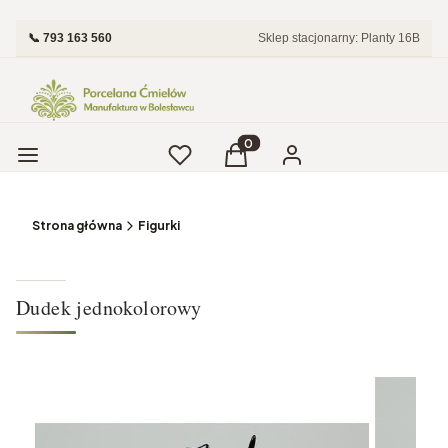
📞 793 163 560
Sklep stacjonarny: Planty 16B
Menu
Ulubione
Produkty w koszyku: 0. Zobac
Koszyk
Zaloguj się
Strona główna
Figurki
Dudek jednokolorowy