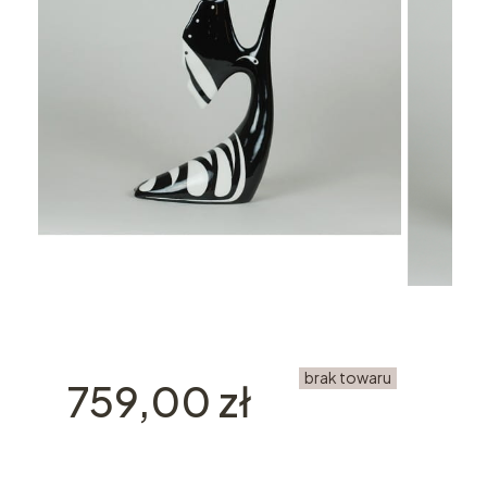
brak towaru
Cena
759,00 zł