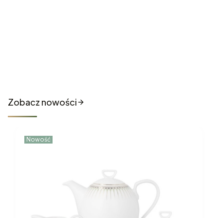
Nowości które właśnie trafiły
do sklepu
Zobacz nowości
Nowość