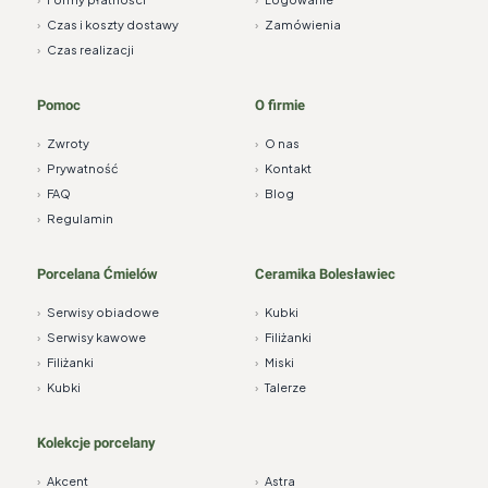
›
Czas i koszty dostawy
›
Zamówienia
›
Czas realizacji
Pomoc
O firmie
›
Zwroty
›
O nas
›
Prywatność
›
Kontakt
›
FAQ
›
Blog
›
Regulamin
Porcelana Ćmielów
Ceramika Bolesławiec
›
Serwisy obiadowe
›
Kubki
›
Serwisy kawowe
›
Filiżanki
›
Filiżanki
›
Miski
›
Kubki
›
Talerze
Kolekcje porcelany
›
Akcent
›
Astra