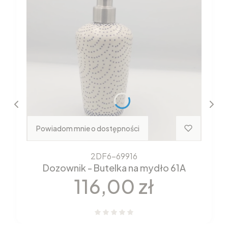
Powiadom mnie o dostępności
2DF6-69916
Dozownik - Butelka na mydło 61A
Cena
116,00 zł