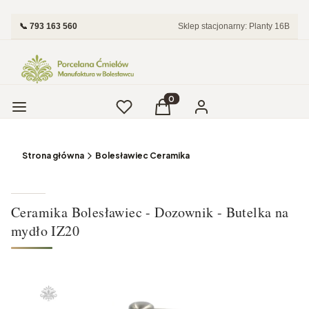
📞 793 163 560
Sklep stacjonarny: Planty 16B
Menu
Ulubione
Produkty w koszyku: 0. Zobac
Koszyk
Zaloguj się
Strona główna
Bolesławiec Ceramika
Ceramika Bolesławiec - Dozownik - Butelka na
mydło IZ20