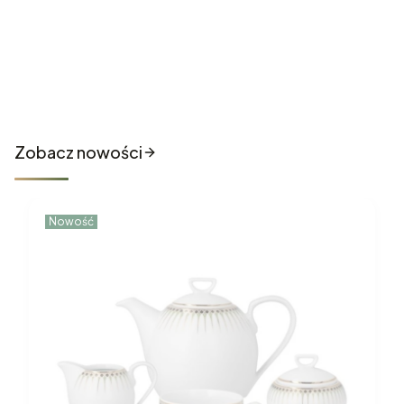
Nowości które właśnie trafiły
do sklepu
Zobacz nowości
Nowość