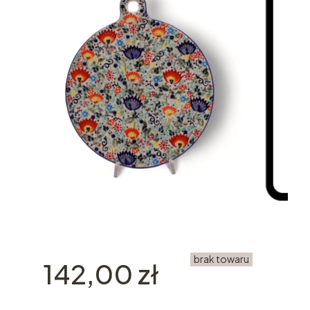
brak towaru
Cena
142,00 zł