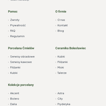
Pomoc
O firmie
›
Zwroty
›
O nas
›
Prywatność
›
Kontakt
›
FAQ
›
Blog
›
Regulamin
Porcelana Ćmielów
Ceramika Bolesławiec
›
Serwisy obiadowe
›
Kubki
›
Serwisy kawowe
›
Filiżanki
›
Filiżanki
›
Miski
›
Kubki
›
Talerze
Kolekcje porcelany
›
Akcent
›
Astra
›
Bolero
›
City
›
Dalia
›
Fryderyka