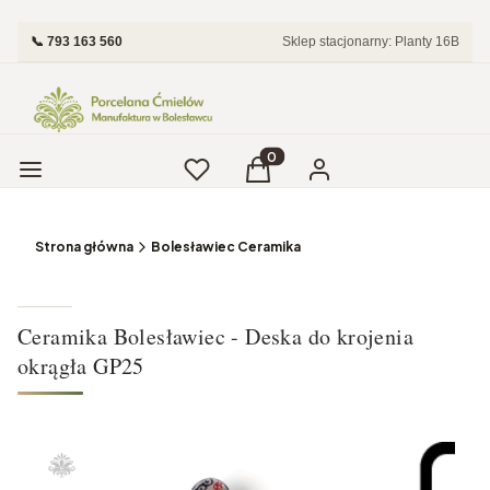
📞 793 163 560
Sklep stacjonarny: Planty 16B
Menu
Ulubione
Produkty w koszyku: 0. Zobac
Koszyk
Zaloguj się
Strona główna
Bolesławiec Ceramika
Ceramika Bolesławiec - Deska do krojenia
okrągła GP25