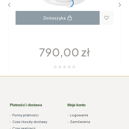
Do koszyka
GARNITUR DO KAWY dla 6 osób 22
elementy H115 YVONNE Chodzież
Cena
790,00 zł
Płatności i dostawa
Moje konto
›
Formy płatności
›
Logowanie
›
Czas i koszty dostawy
›
Zamówienia
›
Czas realizacji