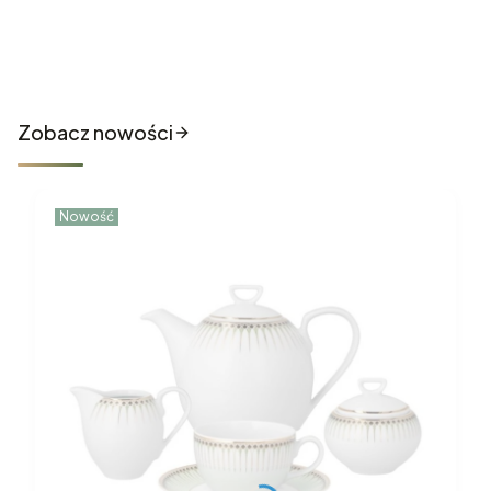
Nowości które właśnie trafiły
do sklepu
Zobacz nowości
Nowość