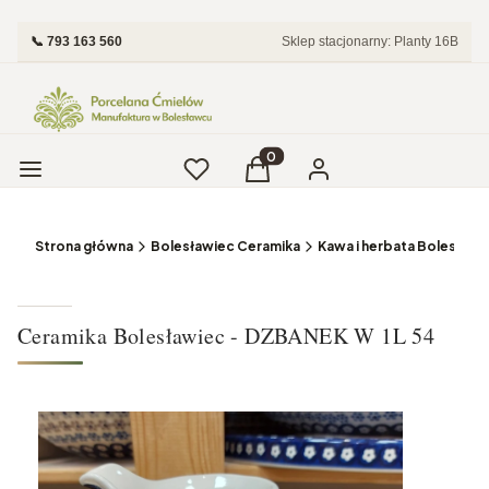
📞 793 163 560
Sklep stacjonarny: Planty 16B
Menu
Ulubione
Produkty w koszyku: 0. Zobac
Koszyk
Zaloguj się
Strona główna
Bolesławiec Ceramika
Kawa i herbata Bolesławi
Ceramika Bolesławiec - DZBANEK W 1L 54