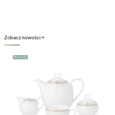
Nowości które właśnie trafiły
do sklepu
Zobacz nowości
Nowość