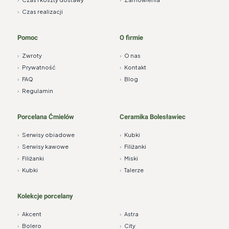
›
Czas realizacji
Pomoc
O firmie
›
Zwroty
›
O nas
›
Prywatność
›
Kontakt
›
FAQ
›
Blog
›
Regulamin
Porcelana Ćmielów
Ceramika Bolesławiec
›
Serwisy obiadowe
›
Kubki
›
Serwisy kawowe
›
Filiżanki
›
Filiżanki
›
Miski
›
Kubki
›
Talerze
Kolekcje porcelany
›
Akcent
›
Astra
›
Bolero
›
City