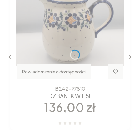
Powiadom mnie o dostępności
B242-97810
DZBANEK W 1.5L
Cena
136,00 zł