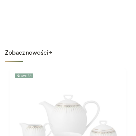
Nowości które właśnie trafiły
do sklepu
Zobacz nowości
Nowość