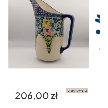
brak towaru
Cena
206,00 zł