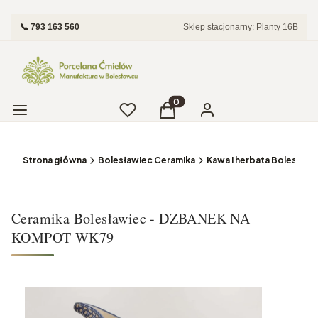
📞 793 163 560
Sklep stacjonarny: Planty 16B
Menu
Ulubione
Produkty w koszyku: 0. Zobac
Koszyk
Zaloguj się
Strona główna
Bolesławiec Ceramika
Kawa i herbata Bolesławi
Ceramika Bolesławiec - DZBANEK NA
KOMPOT WK79