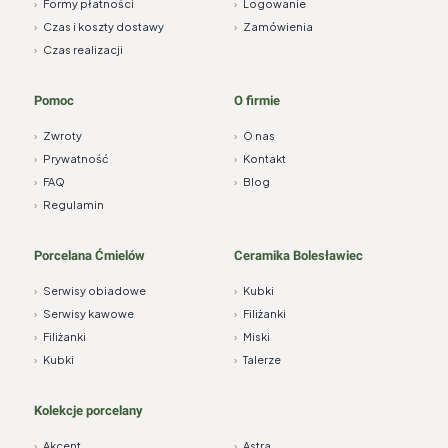
›
Formy płatności
›
Logowanie
›
Czas i koszty dostawy
›
Zamówienia
›
Czas realizacji
Pomoc
O firmie
›
Zwroty
›
O nas
›
Prywatność
›
Kontakt
›
FAQ
›
Blog
›
Regulamin
Porcelana Ćmielów
Ceramika Bolesławiec
›
Serwisy obiadowe
›
Kubki
›
Serwisy kawowe
›
Filiżanki
›
Filiżanki
›
Miski
›
Kubki
›
Talerze
Kolekcje porcelany
›
Akcent
›
Astra