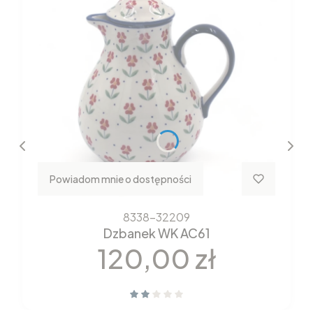
Powiadom mnie o dostępności
8338-32209
Dzbanek WK AC61
Cena
120,00 zł