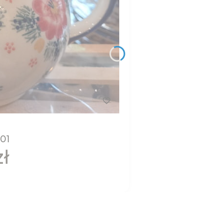
S01
zł