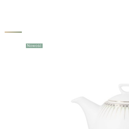
Nowości które właśnie trafiły d
Nowość