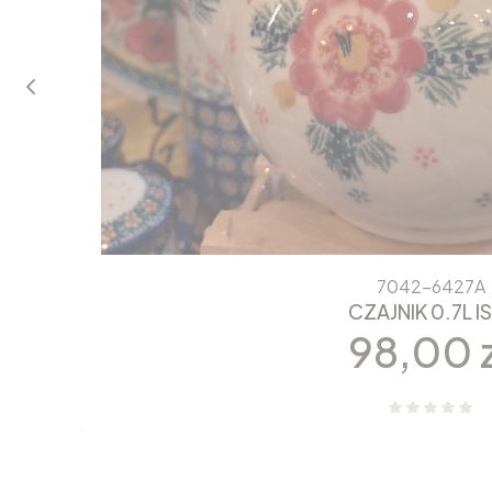
7042-6427A
CZAJNIK 0.7L I
Cena
98,00 