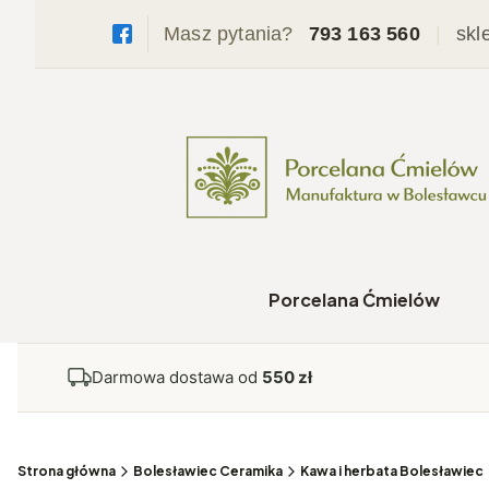
Masz pytania?
793 163 560
|
skl
Porcelana Ćmielów
Darmowa dostawa od
550 zł
Strona główna
Bolesławiec Ceramika
Kawa i herbata Bolesławiec