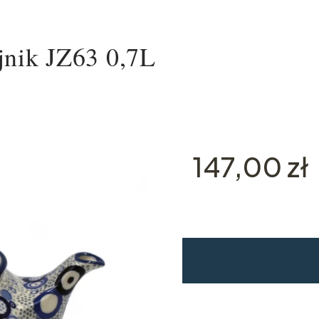
jnik JZ63 0,7L
Cena
147,00 zł