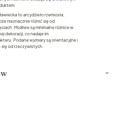
oduktem.
awiecka to arcydzieło rzemiosła,
oże nieznacznie różnić się od
ciach. Możliwe są minimalne różnice w
ej dekoracji, co nadaje im
kteru. Podane wymiary są orientacyjne i
 się od rzeczywistych.
ów