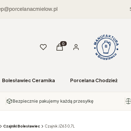
ep@porcelanacmielow.pl
Ulubione
Produkty w koszyku: 0. Zobacz sz
Koszyk
Zaloguj się
Bolesławiec Ceramika
Porcelana Chodzież
Bezpiecznie pakujemy każdą przesyłkę
Czajniki Bolesławiec
Czajnik JZ63 0,7L