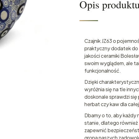
Opis produkt
Czajnik JZ63 o pojemnośc
praktyczny dodatek do 
jakości ceramiki Bolesła
swoim wyglądem, ale t
funkcjonalność.
Dzięki charakterystyczn
wyróżnia się na tle inn
doskonale sprawdzi si
herbat czy kaw dla całej
Dbamy o to, aby każdy n
stanie, dlatego również
zapewnić bezpieczeńst
grona naszych zadowolo