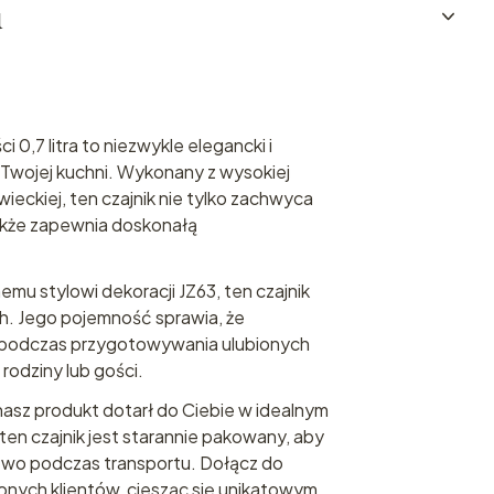
u
i 0,7 litra to niezwykle elegancki i
Twojej kuchni. Wykonany z wysokiej
wieckiej, ten czajnik nie tylko zachwyca
akże zapewnia doskonałą
emu stylowi dekoracji JZ63, ten czajnik
ych. Jego pojemność sprawia, że
ę podczas przygotowywania ulubionych
 rodziny lub gości.
asz produkt dotarł do Ciebie w idealnym
 ten czajnik jest starannie pakowany, aby
wo podczas transportu. Dołącz do
nych klientów, ciesząc się unikatowym