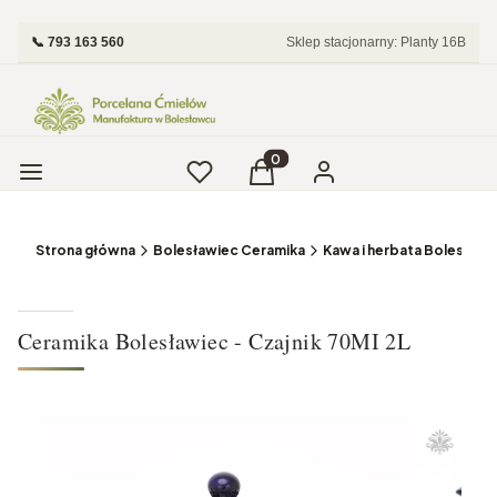
📞 793 163 560
Sklep stacjonarny: Planty 16B
Menu
Ulubione
Produkty w koszyku: 0. Zobac
Koszyk
Zaloguj się
Strona główna
Bolesławiec Ceramika
Kawa i herbata Bolesławi
Ceramika Bolesławiec - Czajnik 70MI 2L