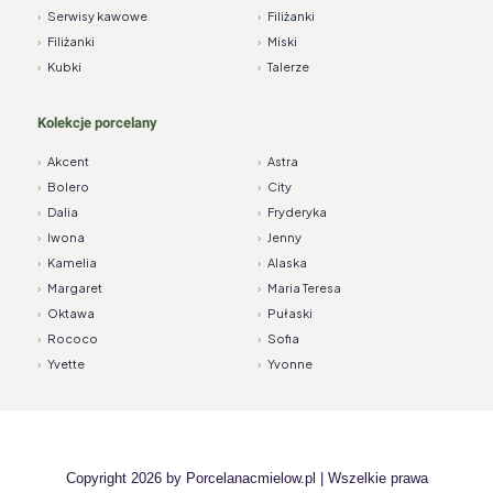
›
Serwisy kawowe
›
Filiżanki
›
Filiżanki
›
Miski
›
Kubki
›
Talerze
Kolekcje porcelany
›
Akcent
›
Astra
›
Bolero
›
City
›
Dalia
›
Fryderyka
›
Iwona
›
Jenny
›
Kamelia
›
Alaska
›
Margaret
›
Maria Teresa
›
Oktawa
›
Pułaski
›
Rococo
›
Sofia
›
Yvette
›
Yvonne
Copyright 2026 by
Porcelanacmielow.pl
| Wszelkie prawa