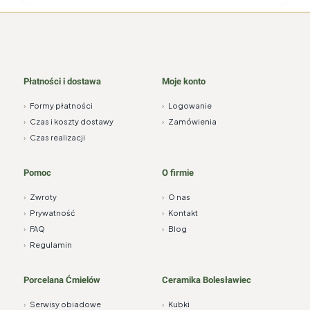
Płatności i dostawa
Moje konto
›
Formy płatności
›
Logowanie
›
Czas i koszty dostawy
›
Zamówienia
›
Czas realizacji
Pomoc
O firmie
›
Zwroty
›
O nas
›
Prywatność
›
Kontakt
›
FAQ
›
Blog
›
Regulamin
Porcelana Ćmielów
Ceramika Bolesławiec
›
Serwisy obiadowe
›
Kubki