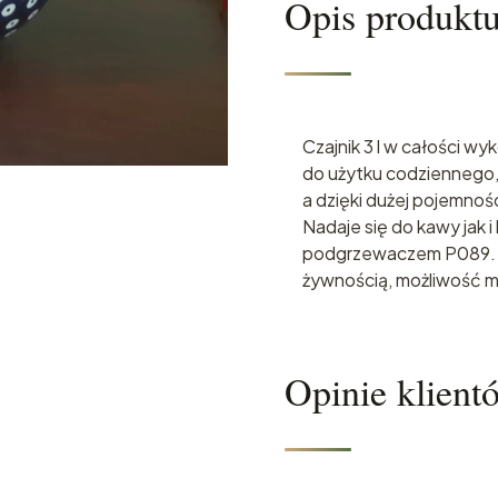
Opis produkt
Czajnik 3 l w całości w
do użytku codziennego, 
a dzięki dużej pojemnoś
Nadaje się do kawy jak 
podgrzewaczem P089. 
żywnością, możliwość 
Opinie klient