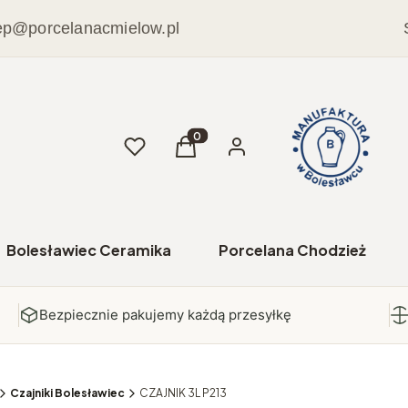
ep@porcelanacmielow.pl
Ulubione
Produkty w koszyku: 0. Zobacz sz
Koszyk
Zaloguj się
Bolesławiec Ceramika
Porcelana Chodzież
Bezpiecznie pakujemy każdą przesyłkę
Czajniki Bolesławiec
CZAJNIK 3L P213