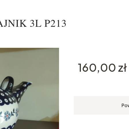
ZAJNIK 3L P213
Cena
160,00 zł
Po