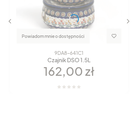
Powiadom mnie o dostępności
9DA8-641C1
Czajnik DSO 1.5L
Cena
162,00 zł
Nowości które właśnie trafiły
do sklepu