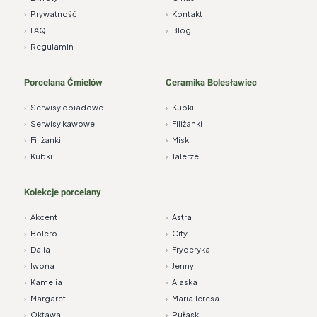
›
Prywatność
›
Kontakt
›
FAQ
›
Blog
›
Regulamin
Porcelana Ćmielów
Ceramika Bolesławiec
›
Serwisy obiadowe
›
Kubki
›
Serwisy kawowe
›
Filiżanki
›
Filiżanki
›
Miski
›
Kubki
›
Talerze
Kolekcje porcelany
›
Akcent
›
Astra
›
Bolero
›
City
›
Dalia
›
Fryderyka
›
Iwona
›
Jenny
›
Kamelia
›
Alaska
›
Margaret
›
Maria Teresa
›
Oktawa
›
Pułaski