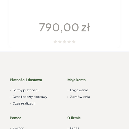
GARNITUR DO KAWY dla 6 osób 22
elementy H115 YVONNE Chodzież
Cena
790,00 zł
Płatności i dostawa
Moje konto
›
Formy płatności
›
Logowanie
›
Czas i koszty dostawy
›
Zamówienia
›
Czas realizacji
Pomoc
O firmie
›
Zwroty
›
O nas