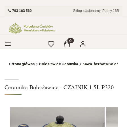
📞 793 163 560
Sklep stacjonarny: Planty 16B
Menu
Ulubione
Produkty w koszyku: 0. Zobac
Koszyk
Zaloguj się
Strona główna
Bolesławiec Ceramika
Kawa i herbata Bolesławi
Ceramika Bolesławiec - CZAJNIK 1,5L P320