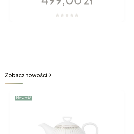
Nowości które właśnie trafiły
do sklepu
Zobacz nowości
Nowość