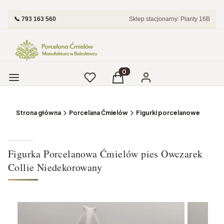
📞 793 163 560
Sklep stacjonarny: Planty 16B
Menu
Ulubione
Produkty w koszyku: 0. Zobac
Koszyk
Zaloguj się
Strona główna
Porcelana Ćmielów
Figurki porcelanowe
Figurka Porcelanowa Ćmielów pies Owczarek
Collie Niedekorowany