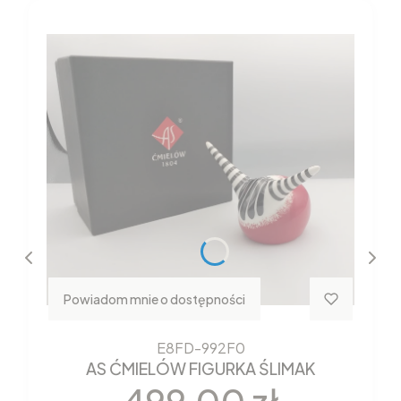
Powiadom mnie o dostępności
E8FD-992F0
AS ĆMIELÓW FIGURKA ŚLIMAK
Cena
499,00 zł