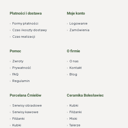
Płatności i dostawa
Moje konto
›
Formy płatności
›
Logowanie
›
Czas i koszty dostawy
›
Zamówienia
›
Czas realizacji
Pomoc
O firmie
›
Zwroty
›
O nas
›
Prywatność
›
Kontakt
›
FAQ
›
Blog
›
Regulamin
Porcelana Ćmielów
Ceramika Bolesławiec
›
Serwisy obiadowe
›
Kubki
›
Serwisy kawowe
›
Filiżanki
›
Filiżanki
›
Miski
›
Kubki
›
Talerze