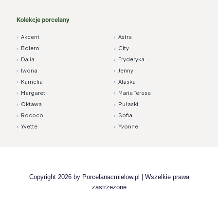
Kolekcje porcelany
›
Akcent
›
Astra
›
Bolero
›
City
›
Dalia
›
Fryderyka
›
Iwona
›
Jenny
›
Kamelia
›
Alaska
›
Margaret
›
Maria Teresa
›
Oktawa
›
Pułaski
›
Rococo
›
Sofia
›
Yvette
›
Yvonne
Copyright 2026 by
Porcelanacmielow.pl
| Wszelkie prawa
zastrzeżone