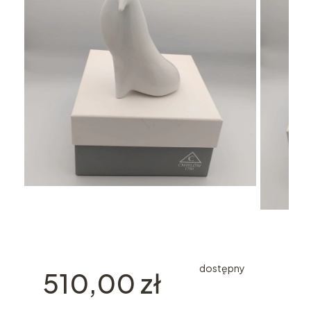
dostępny
Cena
510,00 zł