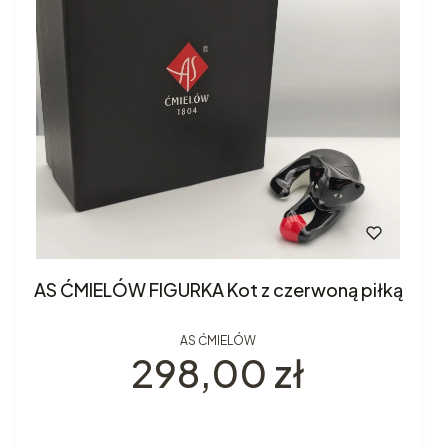
AS ĆMIELÓW FIGURKA Kot z czerwoną piłką
AS ĆMIELÓW
Cena
298,00 zł