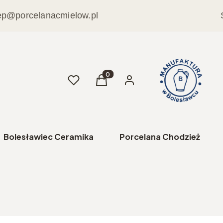
ep@porcelanacmielow.pl
Ulubione
Produkty w koszyku: 0. Zobacz sz
Koszyk
Zaloguj się
Bolesławiec Ceramika
Porcelana Chodzież