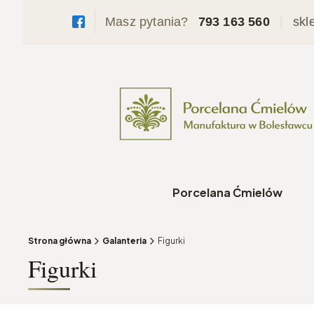
Masz pytania?
793 163 560
|
skl
Porcelana Ćmielów
Strona główna
Galanteria
Figurki
Figurki