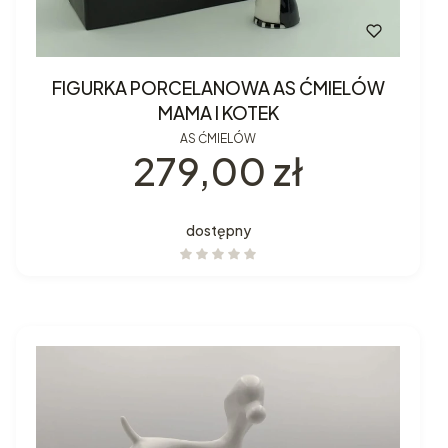
FIGURKA PORCELANOWA AS ĆMIELÓW
MAMA I KOTEK
AS ĆMIELÓW
Cena
279,00 zł
dostępny