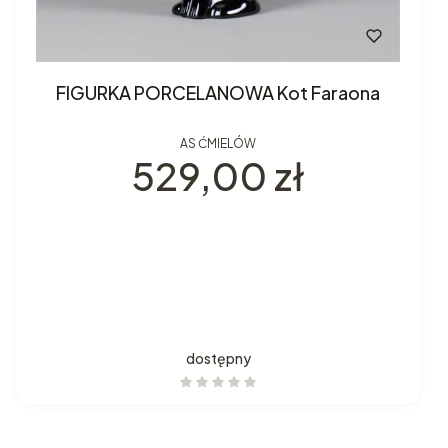
FIGURKA PORCELANOWA Kot Faraona
AS ĆMIELÓW
Cena
529,00 zł
dostępny