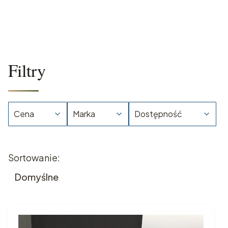
Filtry
Cena
Marka
Dostępność
Koniec filtrów
Lista produktów
Sortowanie:
Domyślne