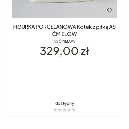
FIGURKA PORCELANOWA Kotek z piłką AS
ĆMIELÓW
AS ĆMIELÓW
Cena
329,00 zł
dostępny