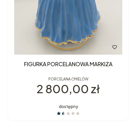
FIGURKA PORCELANOWA MARKIZA
PORCELANA ĆMIELÓW
Cena
2 800,00 zł
dostępny