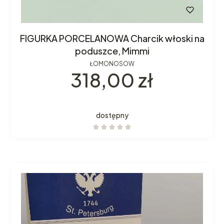
FIGURKA PORCELANOWA Charcik włoski na
poduszce, Mimmi
ŁOMONOSOW
Cena
318,00 zł
dostępny