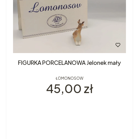
FIGURKA PORCELANOWA Jelonek mały
ŁOMONOSOW
Cena
45,00 zł