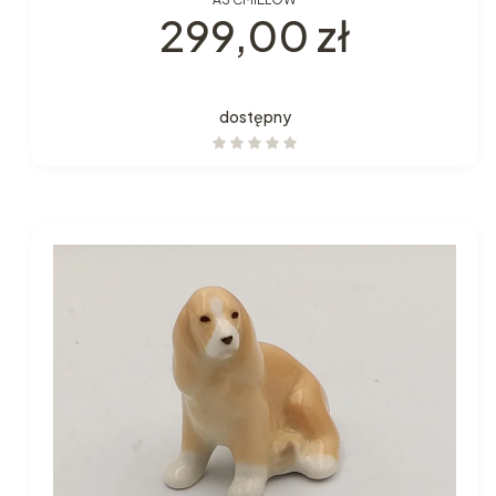
Cena
299,00 zł
dostępny