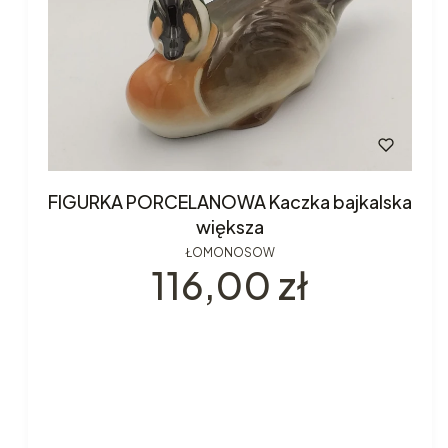
FIGURKA PORCELANOWA Kaczka bajkalska
większa
ŁOMONOSOW
Cena
116,00 zł