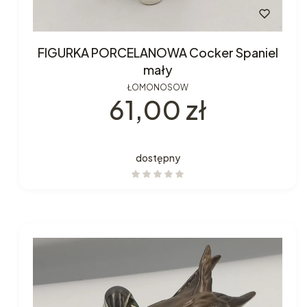
FIGURKA PORCELANOWA Cocker Spaniel
mały
ŁOMONOSOW
Cena
61,00 zł
dostępny