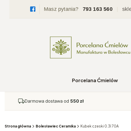
Masz pytania?
793 163 560
|
skl
Porcelana Ćmielów
Darmowa dostawa od
550 zł
Strona główna
Bolesławiec Ceramika
Kubek czeski 0.3l 70A