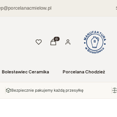
ep@porcelanacmielow.pl
Ulubione
Produkty w koszyku: 0. Zobacz sz
Koszyk
Zaloguj się
Bolesławiec Ceramika
Porcelana Chodzież
Bezpiecznie pakujemy każdą przesyłkę