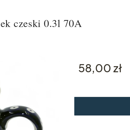
ek czeski 0.3l 70A
Cena
58,00 zł