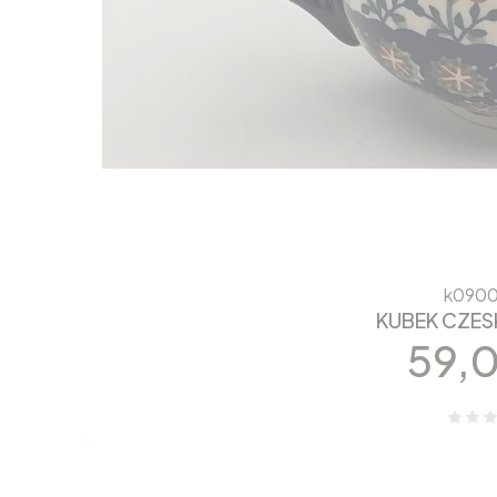
k0900
KUBEK CZESK
Cen
59,0