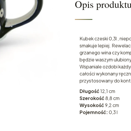
Opis produkt
Kubek czeski 0,3l , nie
smakuje lepiej. Rewelac
grzanego wina czy kom
będzie waszym ulubion
Wspaniale ozdobi każdy 
całości wykonany ręczn
przystosowany do konta
Długość
12,1 cm
Szerokość
8,8 cm
Wysokość
9,2 cm
Pojemność:
0,3 l