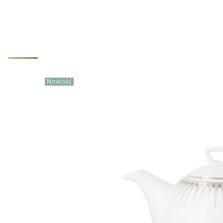
Nowości które właśnie trafiły d
Nowość