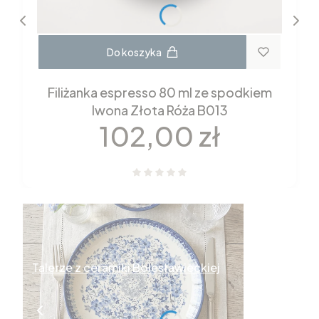
Do koszyka
Filiżanka espresso 80 ml ze spodkiem
Iwona Złota Róża B013
Cena
102,00 zł
Talerze z ceramiki Bolesławieckiej