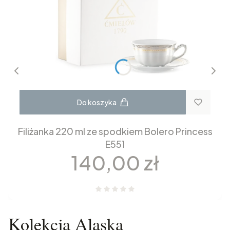
Do koszyka
Filiżanka 220 ml ze spodkiem Bolero Princess
E551
Cena
140,00 zł
Kolekcja Alaska