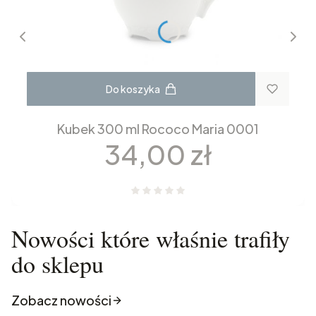
Do koszyka
Kubek 300 ml Rococo Maria 0001
Cena
34,00 zł
Nowości które właśnie trafiły
do sklepu
Zobacz nowości