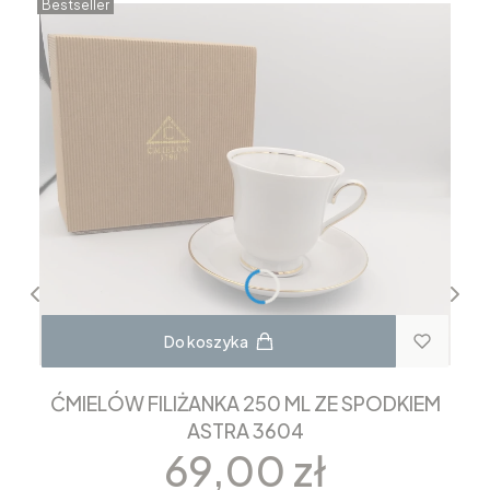
Bestseller
Do koszyka
ĆMIELÓW FILIŻANKA 250 ML ZE SPODKIEM
ASTRA 3604
Cena
69,00 zł