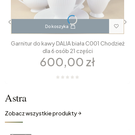
Do koszyka
Garnitur do kawy DALIA biała C001 Chodzież
dla 6 osób 21 części
Cena
600,00 zł
Astra
Zobacz wszystkie produkty