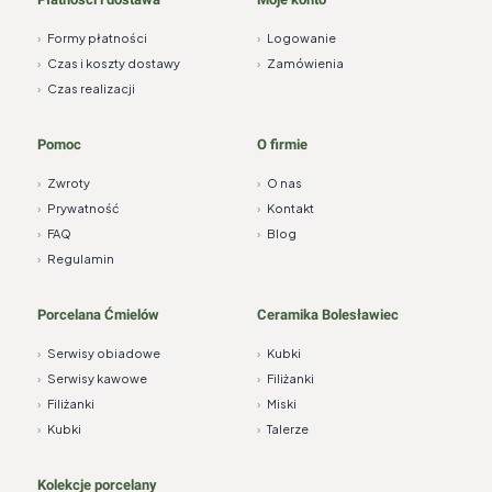
›
Formy płatności
›
Logowanie
›
Czas i koszty dostawy
›
Zamówienia
›
Czas realizacji
Pomoc
O firmie
›
Zwroty
›
O nas
›
Prywatność
›
Kontakt
›
FAQ
›
Blog
›
Regulamin
Porcelana Ćmielów
Ceramika Bolesławiec
›
Serwisy obiadowe
›
Kubki
›
Serwisy kawowe
›
Filiżanki
›
Filiżanki
›
Miski
›
Kubki
›
Talerze
Kolekcje porcelany