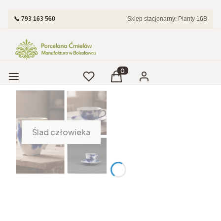
📞 793 163 560
Sklep stacjonarny: Planty 16B
Menu
Ulubione
Produkty w koszyku: 0. Zobac
Koszyk
Zaloguj się
Ślad człowieka