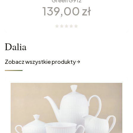
Green G912
Cena
139,00 zł
Dalia
Zobacz wszystkie produkty