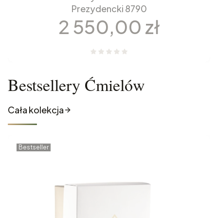
Prezydencki 8790
Cena
2 550,00 zł
Bestsellery Ćmielów
Cała kolekcja
Bestseller