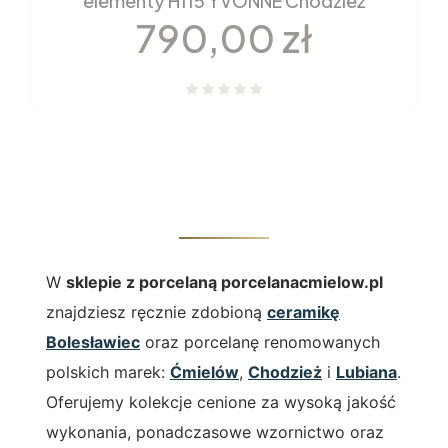
elementy H115 YVONNE Chodzież
Cena
790,00 zł
W
sklepie z porcelaną porcelanacmielow.pl
znajdziesz ręcznie zdobioną
ceramikę
Bolesławiec
oraz porcelanę renomowanych
polskich marek:
Ćmielów
,
Chodzież
i
Lubiana
.
Oferujemy kolekcje cenione za wysoką jakość
wykonania, ponadczasowe wzornictwo oraz