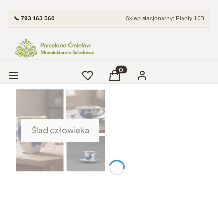
📞 793 163 560
Sklep stacjonarny: Planty 16B
Menu
Ulubione
Produkty w koszyku: 0. Zobac
Koszyk
Zaloguj się
Ślad człowieka