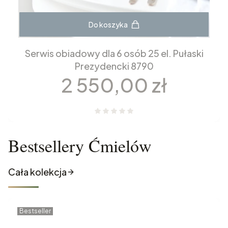
Do koszyka
Serwis obiadowy dla 6 osób 25 el. Pułaski
Prezydencki 8790
Cena
2 550,00 zł
Bestsellery Ćmielów
Cała kolekcja
Bestseller