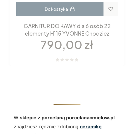
Do koszyka
GARNITUR DO KAWY dla 6 osób 22
elementy H115 YVONNE Chodzież
Cena
790,00 zł
W
sklepie z porcelaną porcelanacmielow.pl
znajdziesz ręcznie zdobioną
ceramikę