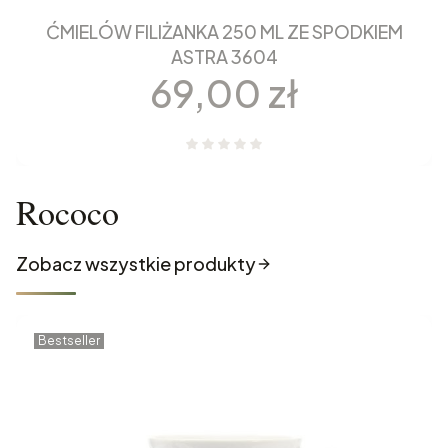
ĆMIELÓW FILIŻANKA 250 ML ZE SPODKIEM
ASTRA 3604
Cena
69,00 zł
Rococo
Zobacz wszystkie produkty
Bestseller