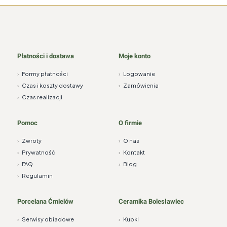
Płatności i dostawa
Moje konto
›
Formy płatności
›
Logowanie
›
Czas i koszty dostawy
›
Zamówienia
›
Czas realizacji
Pomoc
O firmie
›
Zwroty
›
O nas
›
Prywatność
›
Kontakt
›
FAQ
›
Blog
›
Regulamin
Porcelana Ćmielów
Ceramika Bolesławiec
›
Serwisy obiadowe
›
Kubki