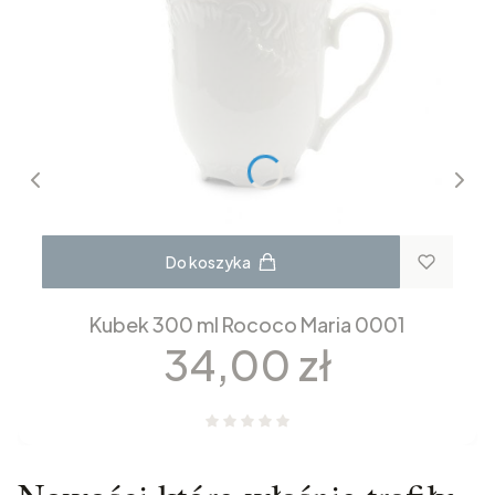
Do koszyka
Kubek 300 ml Rococo Maria 0001
Cena
34,00 zł