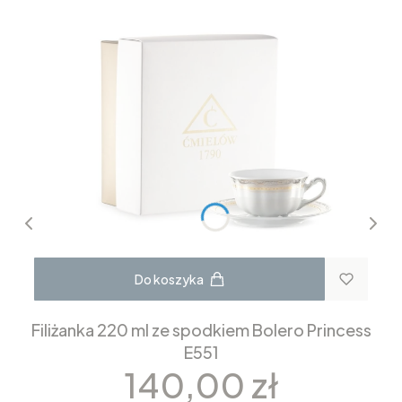
Do koszyka
Filiżanka 220 ml ze spodkiem Bolero Princess
E551
Cena
140,00 zł