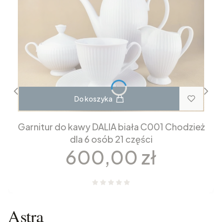
Do koszyka
Garnitur do kawy DALIA biała C001 Chodzież
dla 6 osób 21 części
Cena
600,00 zł
Astra