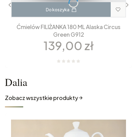
Do koszyka
Ćmielów FILIŻANKA 180 ML Alaska Circus
Green G912
Cena
139,00 zł
Dalia
Zobacz wszystkie produkty