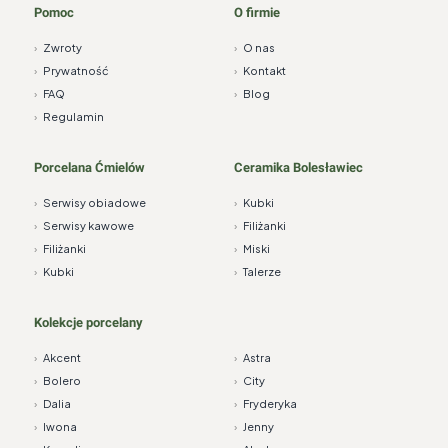
Pomoc
O firmie
›
Zwroty
›
O nas
›
Prywatność
›
Kontakt
›
FAQ
›
Blog
›
Regulamin
Porcelana Ćmielów
Ceramika Bolesławiec
›
Serwisy obiadowe
›
Kubki
›
Serwisy kawowe
›
Filiżanki
›
Filiżanki
›
Miski
›
Kubki
›
Talerze
Kolekcje porcelany
›
Akcent
›
Astra
›
Bolero
›
City
›
Dalia
›
Fryderyka
›
Iwona
›
Jenny