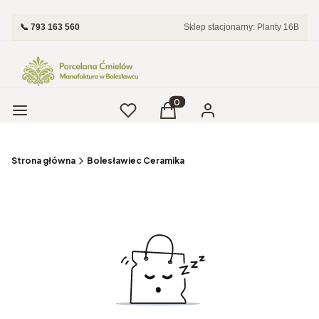
📞 793 163 560
Sklep stacjonarny: Planty 16B
Menu
Ulubione
Produkty w koszyku: 0. Zobac
Koszyk
Zaloguj się
Strona główna
Bolesławiec Ceramika