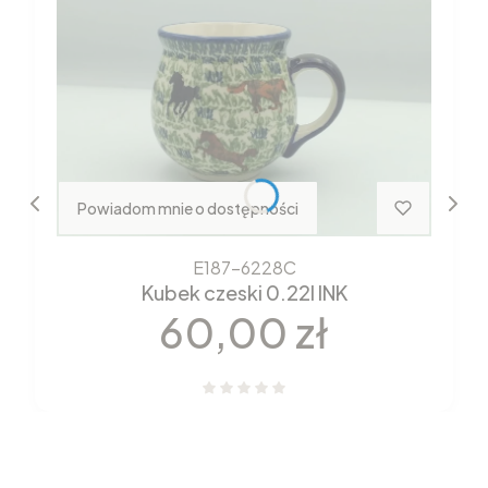
Powiadom mnie o dostępności
E187-6228C
Kubek czeski 0.22l INK
Cena
60,00 zł