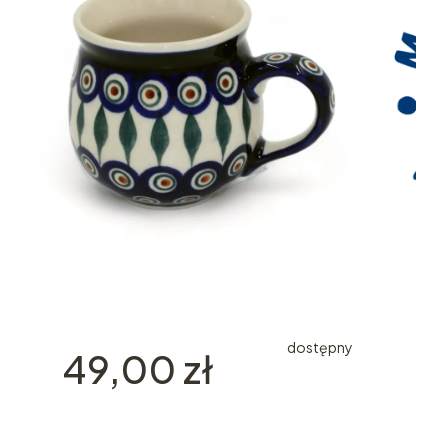
dostępny
Cena
49,00 zł