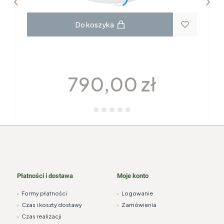
Do koszyka
GARNITUR DO KAWY dla 6 osób 22
elementy H115 YVONNE Chodzież
Cena
790,00 zł
Płatności i dostawa
Moje konto
›
Formy płatności
›
Logowanie
›
Czas i koszty dostawy
›
Zamówienia
›
Czas realizacji