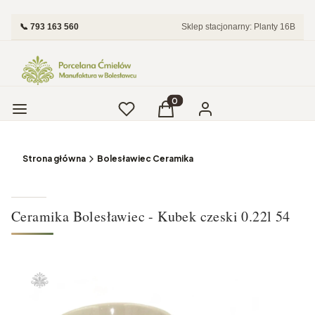
📞 793 163 560
Sklep stacjonarny: Planty 16B
Menu
Ulubione
Produkty w koszyku: 0. Zobac
Koszyk
Zaloguj się
Strona główna
Bolesławiec Ceramika
Ceramika Bolesławiec - Kubek czeski 0.22l 54