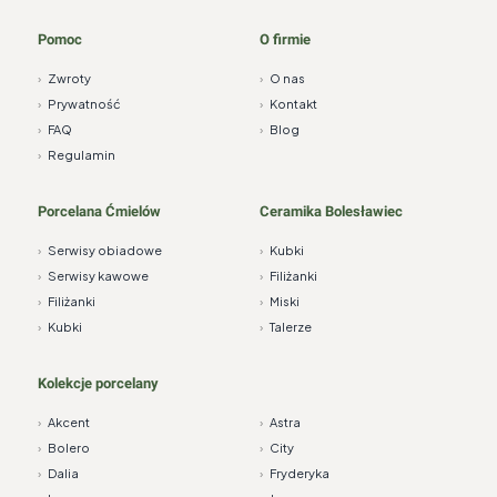
Pomoc
O firmie
›
Zwroty
›
O nas
›
Prywatność
›
Kontakt
›
FAQ
›
Blog
›
Regulamin
Porcelana Ćmielów
Ceramika Bolesławiec
›
Serwisy obiadowe
›
Kubki
›
Serwisy kawowe
›
Filiżanki
›
Filiżanki
›
Miski
›
Kubki
›
Talerze
Kolekcje porcelany
›
Akcent
›
Astra
›
Bolero
›
City
›
Dalia
›
Fryderyka