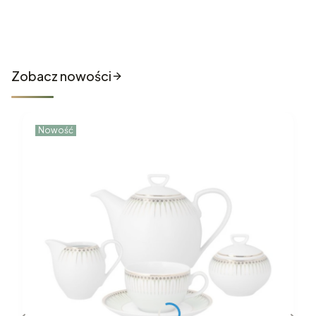
Nowości które właśnie trafiły
do sklepu
Zobacz nowości
Nowość