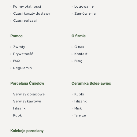
›
Formy płatności
›
Logowanie
›
Czas i koszty dostawy
›
Zamówienia
›
Czas realizacji
Pomoc
O firmie
›
Zwroty
›
O nas
›
Prywatność
›
Kontakt
›
FAQ
›
Blog
›
Regulamin
Porcelana Ćmielów
Ceramika Bolesławiec
›
Serwisy obiadowe
›
Kubki
›
Serwisy kawowe
›
Filiżanki
›
Filiżanki
›
Miski
›
Kubki
›
Talerze
Kolekcje porcelany