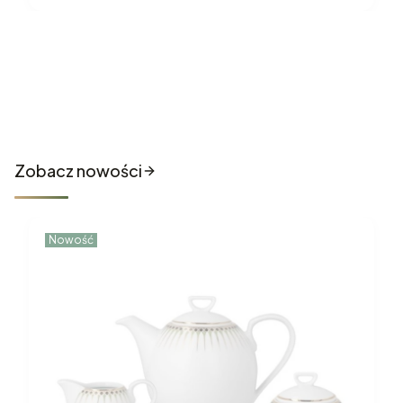
Nowości które właśnie trafiły
do sklepu
Zobacz nowości
Nowość