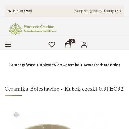
📞 793 163 560
Sklep stacjonarny: Planty 16B
Menu
Ulubione
Produkty w koszyku: 0. Zobac
Koszyk
Zaloguj się
Strona główna
Bolesławiec Ceramika
Kawa i herbata Bolesławi
Ceramika Bolesławiec - Kubek czeski 0.3l EO32