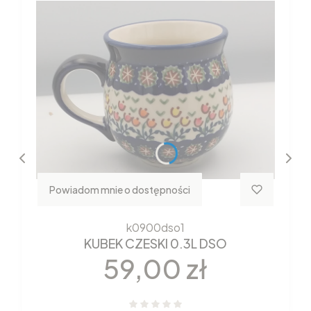
Powiadom mnie o dostępności
k0900dso1
KUBEK CZESKI 0.3L DSO
Cena
59,00 zł