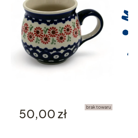
brak towaru
Cena
50,00 zł