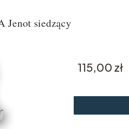
enot siedzący
Cena
115,00 zł