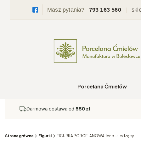
Masz pytania?
793 163 560
|
skl
Porcelana Ćmielów
Darmowa dostawa od
550 zł
Strona główna
Figurki
FIGURKA PORCELANOWA Jenot siedzący