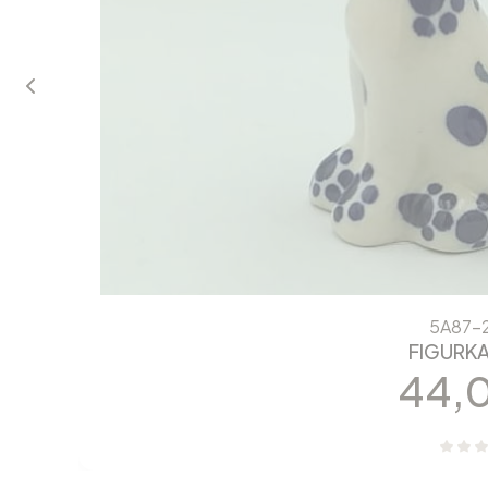
5A87-
FIGURKA
Cen
44,0