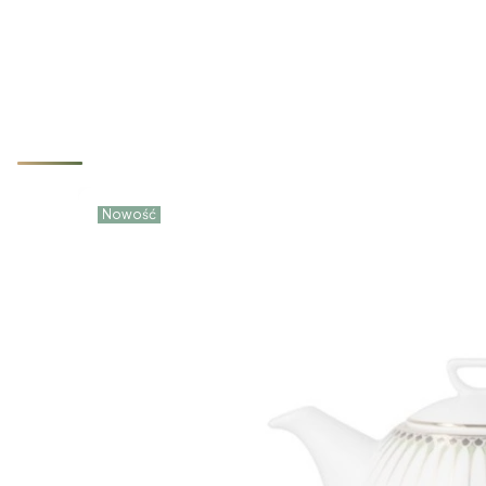
Nowości które właśnie trafiły d
Nowość