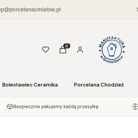
ep@porcelanacmielow.pl
Ulubione
Produkty w koszyku: 0. Zobacz sz
Koszyk
Zaloguj się
Bolesławiec Ceramika
Porcelana Chodzież
Bezpiecznie pakujemy każdą przesyłkę