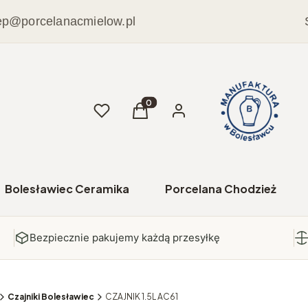
ep@porcelanacmielow.pl
Ulubione
Produkty w koszyku: 0. Zobacz sz
Koszyk
Zaloguj się
Bolesławiec Ceramika
Porcelana Chodzież
Bezpiecznie pakujemy każdą przesyłkę
Czajniki Bolesławiec
CZAJNIK 1.5L AC61