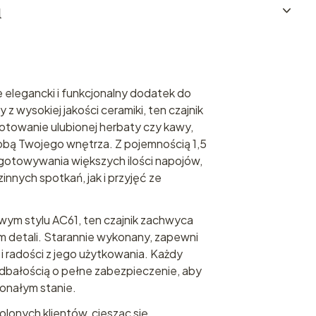
u
e elegancki i funkcjonalny dodatek do
z wysokiej jakości ceramiki, ten czajnik
ygotowanie ulubionej herbaty czy kawy,
dobą Twojego wnętrza. Z pojemnością 1,5
rzygotowywania większych ilości napojów,
innych spotkań, jak i przyjęć ze
ym stylu AC61, ten czajnik zachwyca
m detali. Starannie wykonany, zapewni
 i radości z jego użytkowania. Każdy
 dbałością o pełne zabezpieczenie, aby
konałym stanie.
lonych klientów, ciesząc się