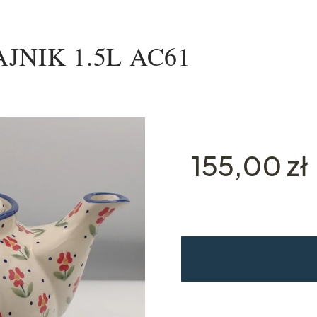
ZAJNIK 1.5L AC61
Cena
155,00 zł