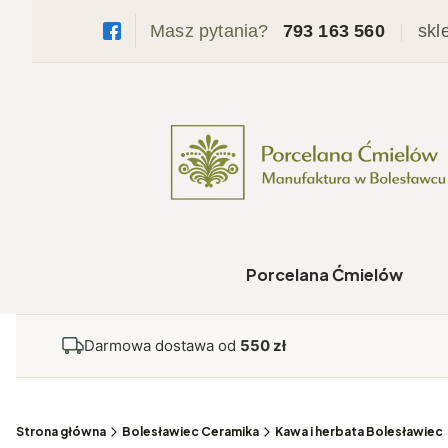
Masz pytania?
793 163 560
|
skl
Porcelana Ćmielów
Darmowa dostawa od
550 zł
Strona główna
Bolesławiec Ceramika
Kawa i herbata Bolesławiec