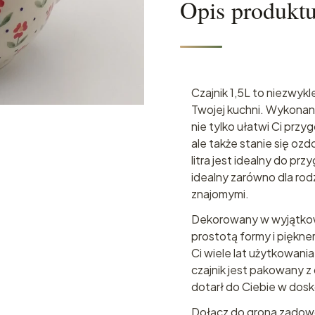
Opis produkt
Czajnik 1,5L to niezwykl
Twojej kuchni. Wykonany 
nie tylko ułatwi Ci prz
ale także stanie się oz
litra jest idealny do p
idealny zarówno dla rodz
znajomymi.
Dekorowany w wyjątkow
prostotą formy i piękne
Ci wiele lat użytkowania
czajnik jest pakowany z
dotarł do Ciebie w dos
Dołącz do grona zadowo