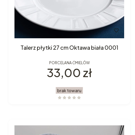
Talerz płytki 27 cm Oktawa biała 0001
PORCELANA ĆMIELÓW
Cena
33,00 zł
brak towaru