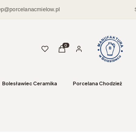
ep@porcelanacmielow.pl
Ulubione
Produkty w koszyku: 0. Zobacz sz
Koszyk
Zaloguj się
Bolesławiec Ceramika
Porcelana Chodzież