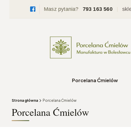
Masz pytania?
793 163 560
|
skl
Porcelana Ćmielów
Strona główna
Porcelana Ćmielów
Porcelana Ćmielów