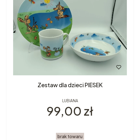
Zestaw dla dzieci PIESEK
LUBIANA
Cena
99,00 zł
brak towaru