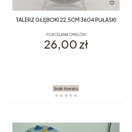
TALERZ GŁĘBOKI 22,5CM 3604 PUŁASKI
PORCELANA ĆMIELÓW
Cena
26,00 zł
brak towaru