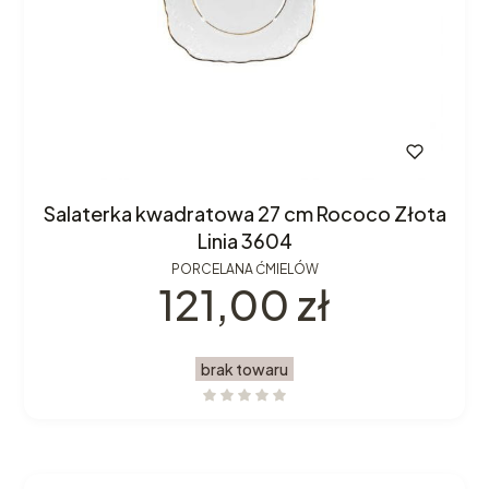
Salaterka kwadratowa 27 cm Rococo Złota
Linia 3604
PORCELANA ĆMIELÓW
Cena
121,00 zł
brak towaru