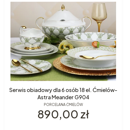
Serwis obiadowy dla 6 osób 18 el. Ćmielów-
Astra Meander G904
PORCELANA ĆMIELÓW
Cena
890,00 zł