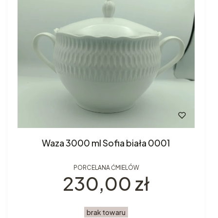
Waza 3000 ml Sofia biała 0001
PORCELANA ĆMIELÓW
Cena
230,00 zł
brak towaru