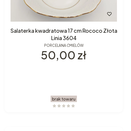
Salaterka kwadratowa 17 cm Rococo Złota
Linia 3604
PORCELANA ĆMIELÓW
Cena
50,00 zł
brak towaru