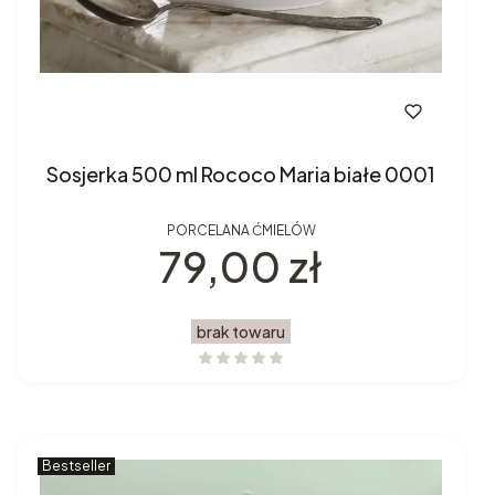
Sosjerka 500 ml Rococo Maria białe 0001
PORCELANA ĆMIELÓW
Cena
79,00 zł
brak towaru
Bestseller