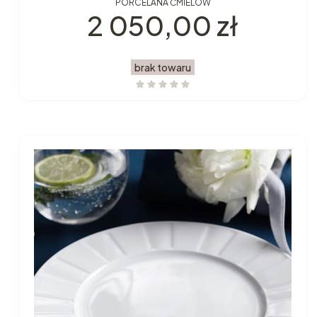
PORCELANA ĆMIELÓW
Cena
2 050,00 zł
brak towaru