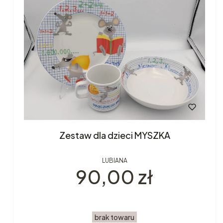
Zestaw dla dzieci MYSZKA
LUBIANA
Cena
90,00 zł
brak towaru