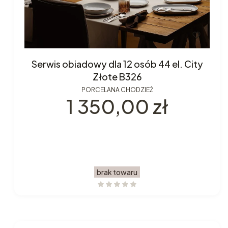
Serwis obiadowy dla 12 osób 44 el. City
Złote B326
PORCELANA CHODZIEŻ
Cena
1 350,00 zł
brak towaru