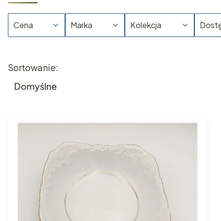
Cena
Marka
Kolekcja
Dost
Koniec filtrów
Lista produktów
Sortowanie:
Domyślne