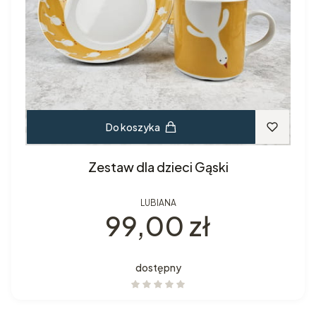
Do koszyka
Zestaw dla dzieci Gąski
LUBIANA
Cena
99,00 zł
dostępny