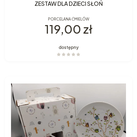
ZESTAW DLA DZIECI SŁOŃ
PORCELANA ĆMIELÓW
Cena
119,00 zł
dostępny