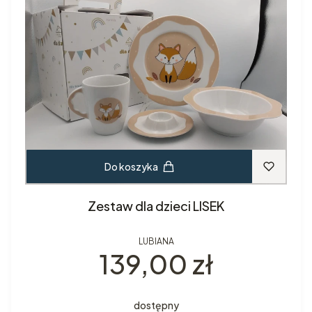
Do koszyka
Zestaw dla dzieci LISEK
LUBIANA
Cena
139,00 zł
dostępny