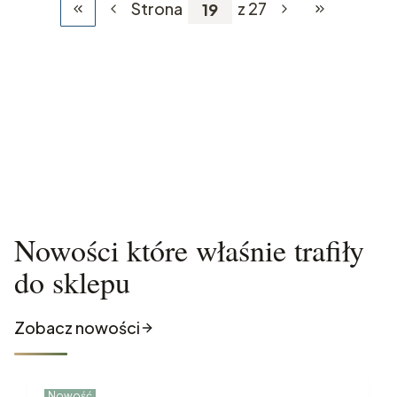
Strona
z 27
Wróć do pierwszej strony z produktami
Przejdź do os
Nowości które właśnie trafiły
do sklepu
Zobacz nowości
Nowość