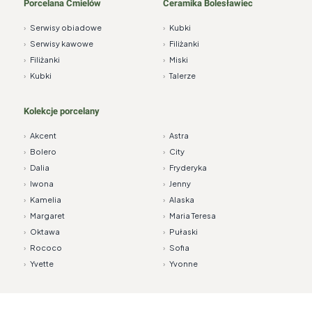
Porcelana Ćmielów
Ceramika Bolesławiec
›
Serwisy obiadowe
›
Kubki
›
Serwisy kawowe
›
Filiżanki
›
Filiżanki
›
Miski
›
Kubki
›
Talerze
Kolekcje porcelany
›
Akcent
›
Astra
›
Bolero
›
City
›
Dalia
›
Fryderyka
›
Iwona
›
Jenny
›
Kamelia
›
Alaska
›
Margaret
›
Maria Teresa
›
Oktawa
›
Pułaski
›
Rococo
›
Sofia
›
Yvette
›
Yvonne