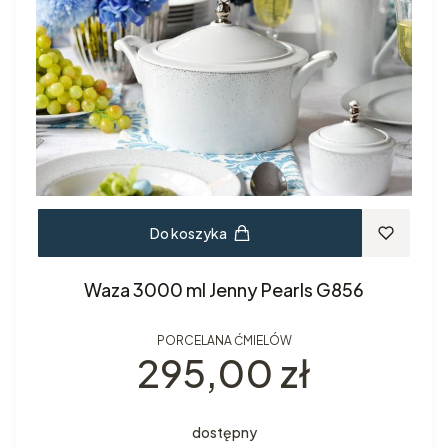
Do koszyka
Waza 3000 ml Jenny Pearls G856
PORCELANA ĆMIELÓW
Cena
295,00 zł
dostępny