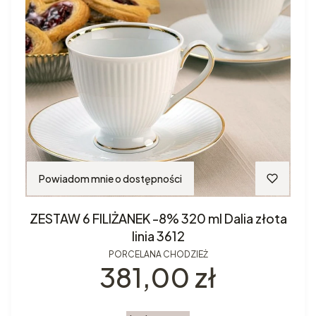
Powiadom mnie o dostępności
ZESTAW 6 FILIŻANEK -8% 320 ml Dalia złota
linia 3612
PORCELANA CHODZIEŻ
Cena
381,00 zł