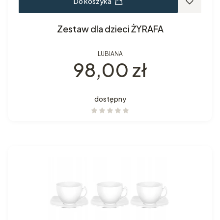
Do koszyka
Zestaw dla dzieci ŻYRAFA
LUBIANA
Cena
98,00 zł
dostępny