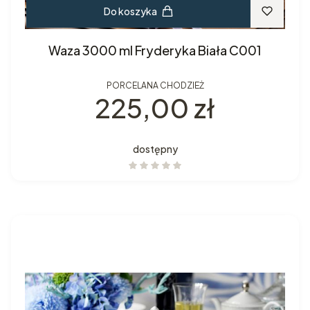
Do koszyka
Waza 3000 ml Fryderyka Biała C001
PORCELANA CHODZIEŻ
Cena
225,00 zł
dostępny