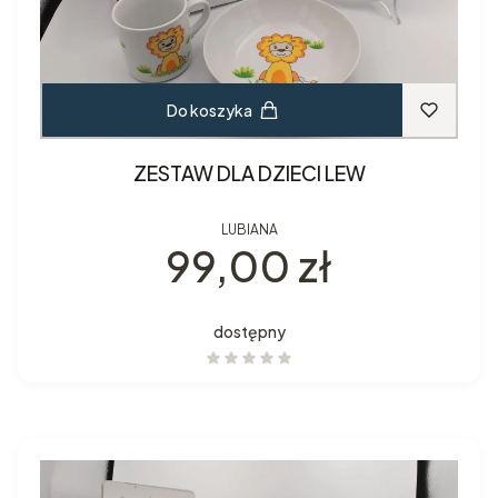
Do koszyka
ZESTAW DLA DZIECI LEW
LUBIANA
Cena
99,00 zł
dostępny