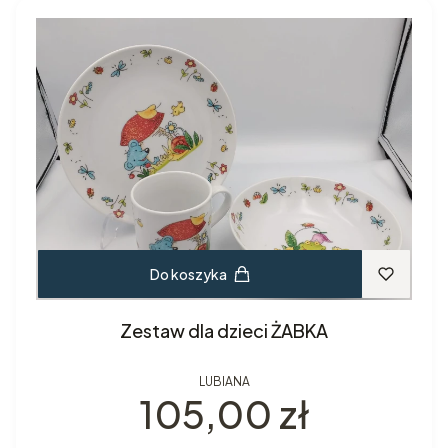
Do koszyka
Zestaw dla dzieci ŻABKA
LUBIANA
Cena
105,00 zł