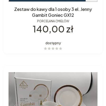
Zestaw do kawy dla 1 osoby 3 el. Jenny
Gambit Goniec GX12
PORCELANA ĆMIELÓW
Cena
140,00 zł
dostępny