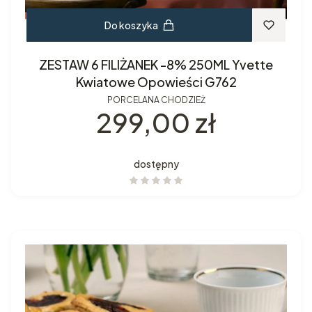
Do koszyka
ZESTAW 6 FILIŻANEK -8% 250ML Yvette
Kwiatowe Opowieści G762
PORCELANA CHODZIEŻ
Cena
299,00 zł
dostępny