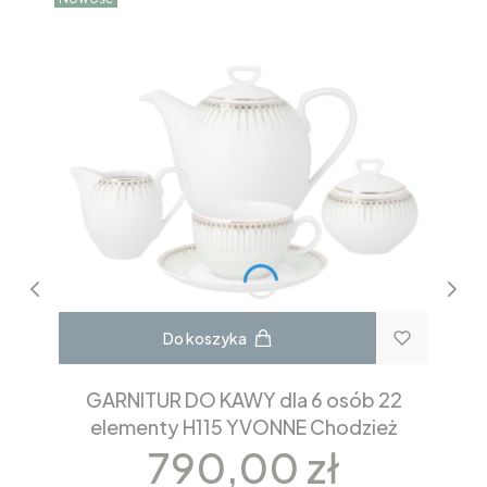
Do koszyka
GARNITUR DO KAWY dla 6 osób 22
elementy H115 YVONNE Chodzież
Cena
790,00 zł