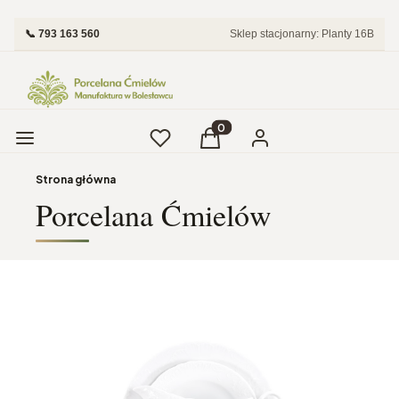
📞 793 163 560
Sklep stacjonarny: Planty 16B
Menu
Ulubione
Produkty w koszyku: 0. Zobac
Koszyk
Zaloguj się
Strona główna
Porcelana Ćmielów