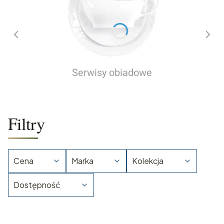
Serwisy obiadowe
Filtry
Cena
Marka
Kolekcja
Dostępność
Koniec filtrów
Lista produktów