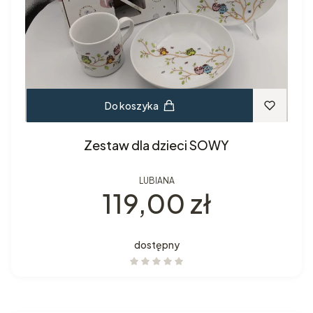
Do koszyka
Zestaw dla dzieci SOWY
LUBIANA
Cena
119,00 zł
dostępny