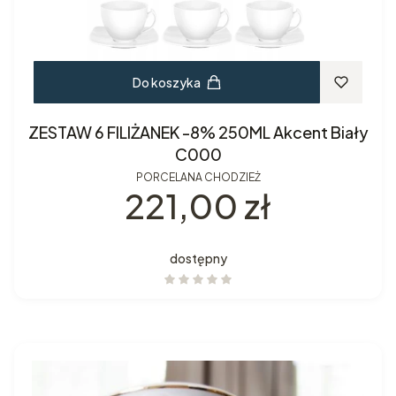
Do koszyka
ZESTAW 6 FILIŻANEK -8% 250ML Akcent Biały
C000
PORCELANA CHODZIEŻ
Cena
221,00 zł
dostępny