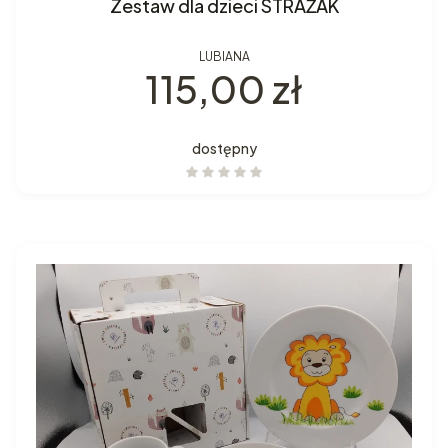
Zestaw dla dzieci STRAŻAK
LUBIANA
Cena
115,00 zł
dostępny