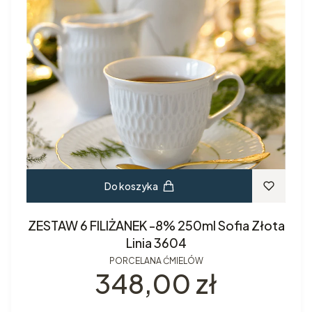
Do koszyka
ZESTAW 6 FILIŻANEK -8% 250ml Sofia Złota
Linia 3604
PORCELANA ĆMIELÓW
Cena
348,00 zł