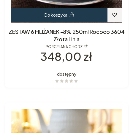
Do koszyka
ZESTAW 6 FILIŻANEK -8% 250ml Rococo 3604
Złota Linia
PORCELANA CHODZIEŻ
Cena
348,00 zł
dostępny