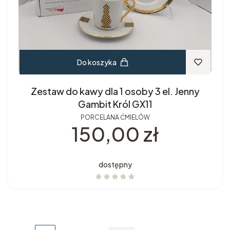
Do koszyka
Zestaw do kawy dla 1 osoby 3 el. Jenny
Gambit Król GX11
PORCELANA ĆMIELÓW
Cena
150,00 zł
dostępny