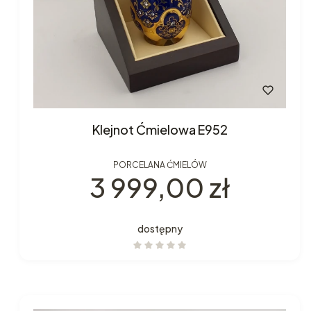
Klejnot Ćmielowa E952
PORCELANA ĆMIELÓW
Cena
3 999,00 zł
dostępny