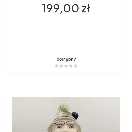
Cena
199,00 zł
dostępny