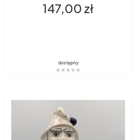
Cena
147,00 zł
dostępny