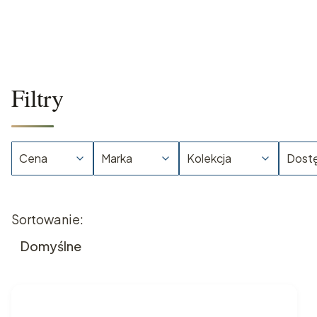
Filtry
Cena
Marka
Kolekcja
Dost
Koniec filtrów
Lista produktów
Sortowanie:
Domyślne