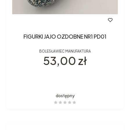
FIGURKI JAJO OZDOBNE NR1 PD01
BOLESŁAWIEC MANUFAKTURA
Cena
53,00 zł
dostępny