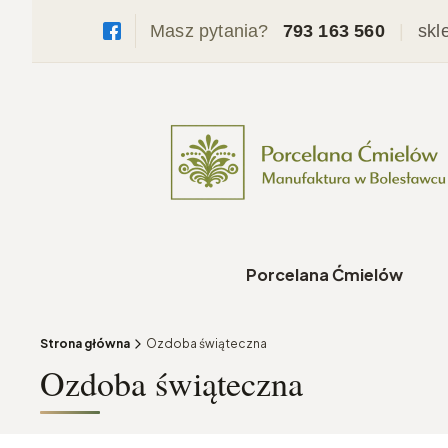
Masz pytania?
793 163 560
|
skl
Porcelana Ćmielów
Strona główna
Ozdoba świąteczna
Ozdoba świąteczna