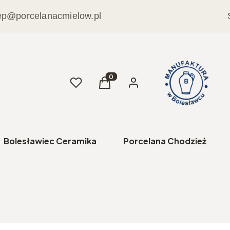
ep@porcelanacmielow.pl
Ulubione
Produkty w koszyku: 0. Zobacz sz
Koszyk
Zaloguj się
Bolesławiec Ceramika
Porcelana Chodzież