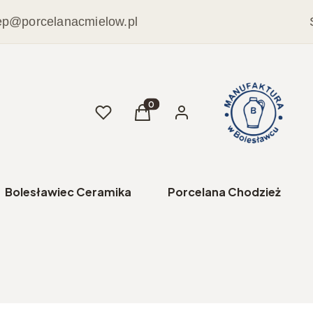
ep@porcelanacmielow.pl
Ulubione
Produkty w koszyku: 0. Zobacz sz
Koszyk
Zaloguj się
Bolesławiec Ceramika
Porcelana Chodzież