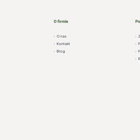
O firmie
P
›
O nas
›
Z
›
Kontakt
›
P
›
Blog
›
P
›