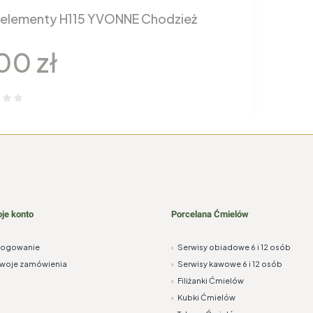
 elementy H115 YVONNE Chodzież
a
00 zł
je konto
Porcelana Ćmielów
Logowanie
›
Serwisy obiadowe 6 i 12 osób
woje zamówienia
›
Serwisy kawowe 6 i 12 osób
›
Filiżanki Ćmielów
›
Kubki Ćmielów