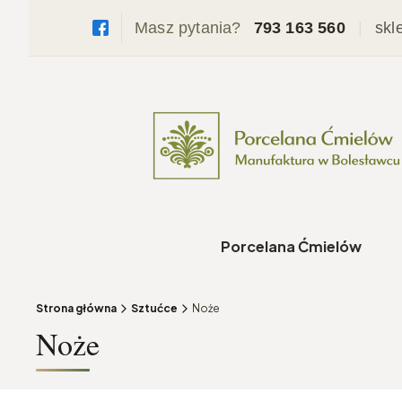
Masz pytania?
793 163 560
|
skl
Porcelana Ćmielów
Strona główna
Sztućce
Noże
Noże