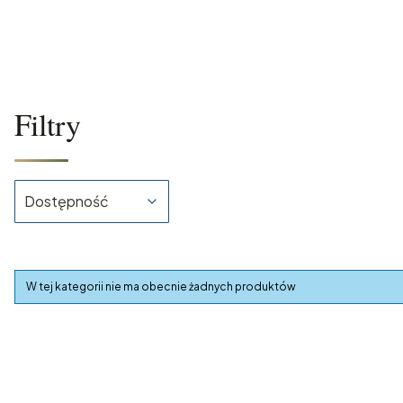
Filtry
Dostępność
Koniec filtrów
Lista produktów
W tej kategorii nie ma obecnie żadnych produktów