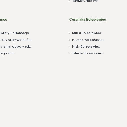
›
Talerze Ćmielów
omoc
Ceramika Bolesławiec
wroty i reklamacje
›
Kubki Bolesławiec
olityka prywatności
›
Filiżanki Bolesławiec
ytania i odpowiedzi
›
Miski Bolesławiec
Regulamin
›
Talerze Bolesławiec