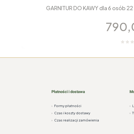
GARNITUR DO KAWY dla 6 osób 22
Cen
790,
Płatności i dostawa
Mo
›
Formy płatności
›
›
Czas i koszty dostawy
›
T
›
Czas realizacji zamówienia