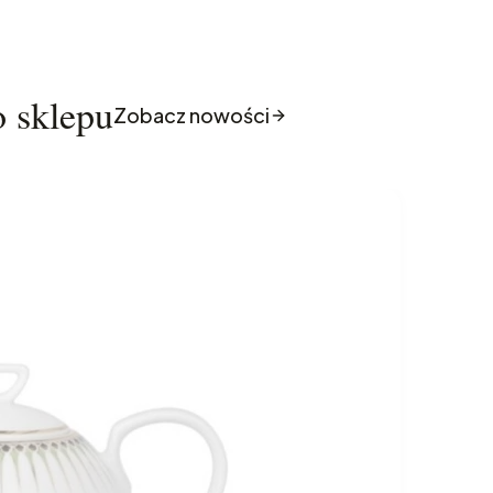
o sklepu
Zobacz nowości