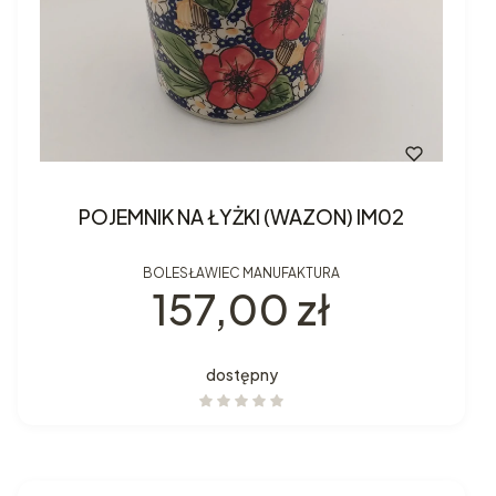
POJEMNIK NA ŁYŻKI (WAZON) IM02
BOLESŁAWIEC MANUFAKTURA
Cena
157,00 zł
dostępny