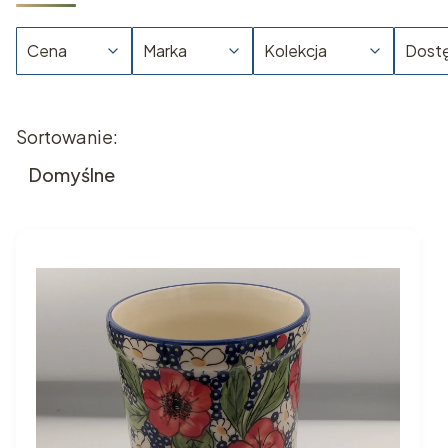
Cena
Marka
Kolekcja
Dost
Koniec filtrów
Lista produktów
Sortowanie:
Domyślne