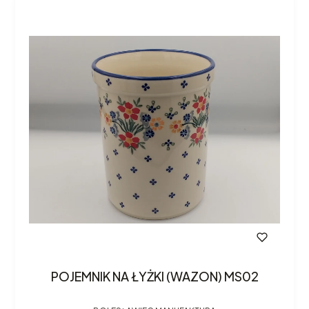
POJEMNIK NA ŁYŻKI (WAZON) MS02