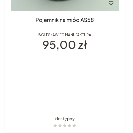
Pojemnik na miód AS58
BOLESŁAWIEC MANUFAKTURA
Cena
95,00 zł
dostępny