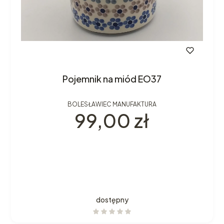
Pojemnik na miód EO37
BOLESŁAWIEC MANUFAKTURA
Cena
99,00 zł
dostępny