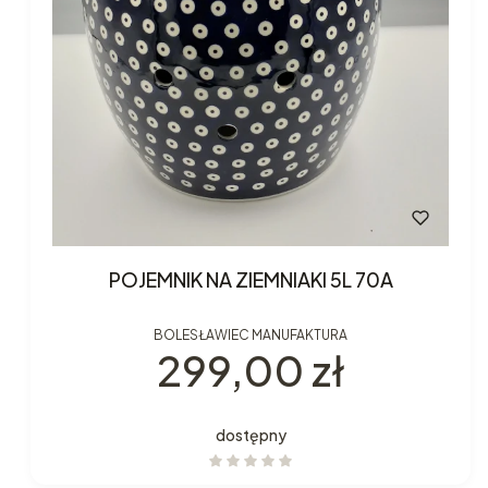
POJEMNIK NA ZIEMNIAKI 5L 70A
BOLESŁAWIEC MANUFAKTURA
Cena
299,00 zł
dostępny