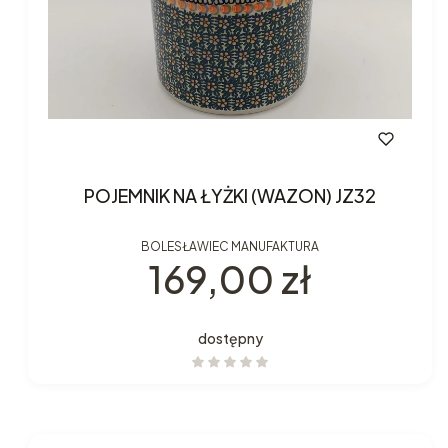
POJEMNIK NA ŁYŻKI (WAZON) JZ32
BOLESŁAWIEC MANUFAKTURA
Cena
169,00 zł
dostępny