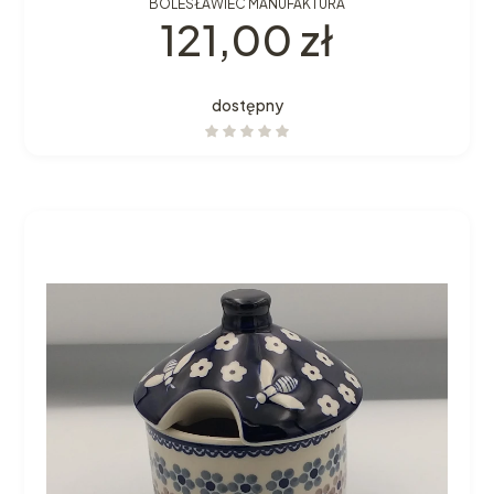
BOLESŁAWIEC MANUFAKTURA
Cena
121,00 zł
dostępny