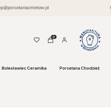
ep@porcelanacmielow.pl
Ulubione
Produkty w koszyku: 0. Zobacz sz
Koszyk
Zaloguj się
Bolesławiec Ceramika
Porcelana Chodzież