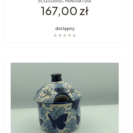
BOLESŁAWIEC MANUFAKTURA
Cena
167,00 zł
dostępny