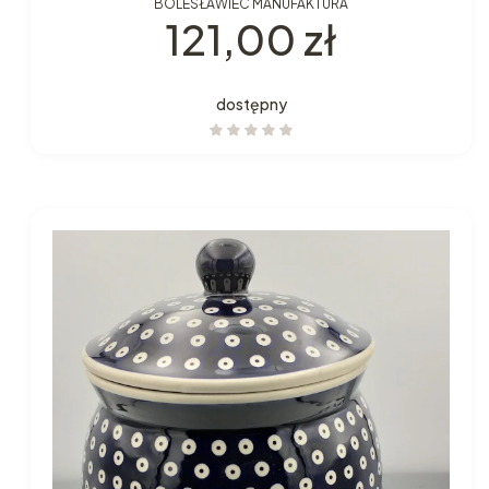
BOLESŁAWIEC MANUFAKTURA
Cena
121,00 zł
dostępny