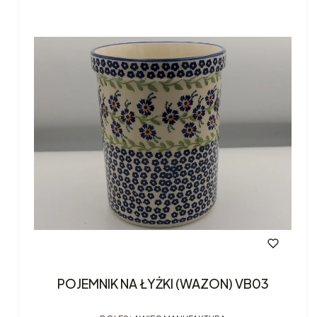
POJEMNIK NA ŁYŻKI (WAZON) VB03