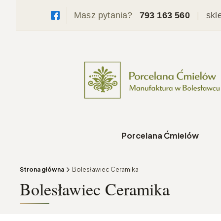
Masz pytania?
793 163 560
|
skl
Porcelana Ćmielów
Strona główna
Bolesławiec Ceramika
Bolesławiec Ceramika